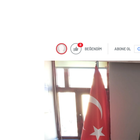
0
BEĞENDİM
ABONE OL