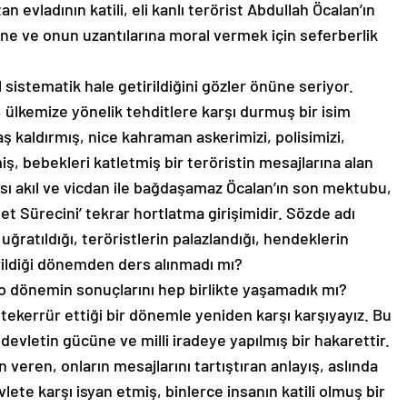
 evladının katili, eli kanlı terörist Abdullah Öcalan’ın
üne ve onun uzantılarına moral vermek için seferberlik
l sistematik hale getirildiğini gözler önüne seriyor.
 ülkemize yönelik tehditlere karşı durmuş bir isim
ş kaldırmış, nice kahraman askerimizi, polisimizi,
, bebekleri katletmiş bir teröristin mesajlarına alan
 akıl ve vicdan ile bağdaşamaz Öcalan’ın son mektubu,
t Sürecini’ tekrar hortlatma girişimidir. Sözde adı
uğratıldığı, teröristlerin palazlandığı, hendeklerin
vrildiği dönemden ders alınmadı mı?
 o dönemin sonuçlarını hep birlikte yaşamadık mı?
 tekerrür ettiği bir dönemle yeniden karşı karşıyayız. Bu
vletin gücüne ve milli iradeye yapılmış bir hakarettir.
veren, onların mesajlarını tartıştıran anlayış, aslında
ete karşı isyan etmiş, binlerce insanın katili olmuş bir