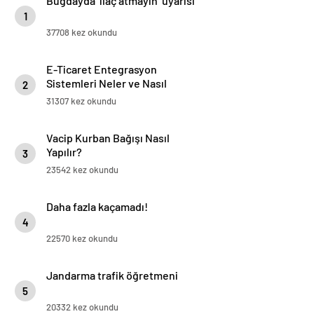
Buğdayda ‘ilaç atmayın’ uyarısı
1
37708 kez okundu
E-Ticaret Entegrasyon
Sistemleri Neler ve Nasıl
2
Yapılır?
31307 kez okundu
Vacip Kurban Bağışı Nasıl
Yapılır?
3
23542 kez okundu
Daha fazla kaçamadı!
4
22570 kez okundu
Jandarma trafik öğretmeni
5
20332 kez okundu