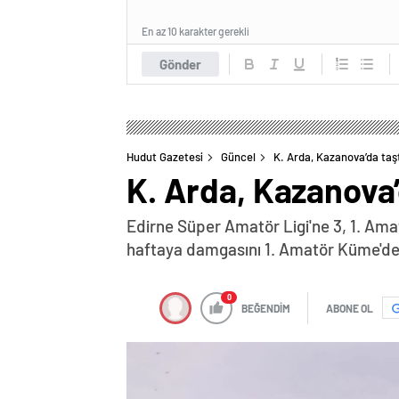
En az 10 karakter gerekli
Gönder
Hudut Gazetesi
Güncel
K. Arda, Kazanova’da taşt
K. Arda, Kazanova’
Edirne Süper Amatör Ligi'ne 3, 1. Ama
haftaya damgasını 1. Amatör Küme'de
0
BEĞENDİM
ABONE OL