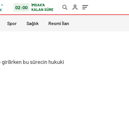
İMSAK'A
02:00
KALAN SÜRE
K
Spor
Sağlık
Resmi İlan
girilirken bu sürecin hukuki