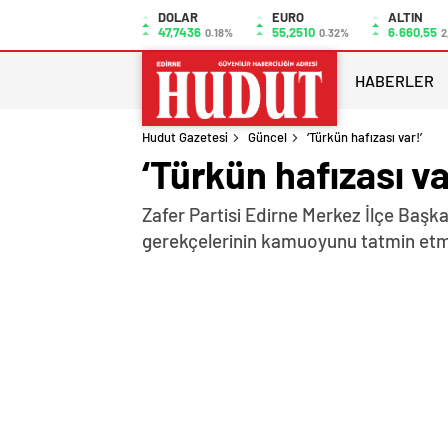
DOLAR
EURO
ALTIN
47,7436
55,2510
6.660,55
0.18%
0.32%
2
HABERLER
Hudut Gazetesi
Güncel
‘Türkün hafızası var!’
‘Türkün hafızası va
Zafer Partisi Edirne Merkez İlçe Başk
gerekçelerinin kamuoyunu tatmin etme