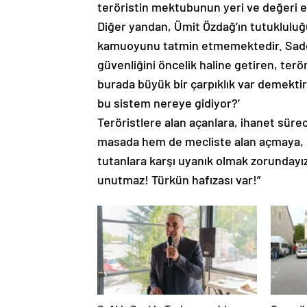
teröristin mektubunun yeri ve değeri e
Diğer yandan, Ümit Özdağ’ın tutukluluğ
kamuoyunu tatmin etmemektedir. Sadece
güvenliğini öncelik haline getiren, terö
burada büyük bir çarpıklık var demektir
bu sistem nereye gidiyor?’
Teröristlere alan açanlara, ihanet sür
masada hem de mecliste alan açmaya, k
tutanlara karşı uyanık olmak zorundayız.
unutmaz! Türkün hafızası var!”