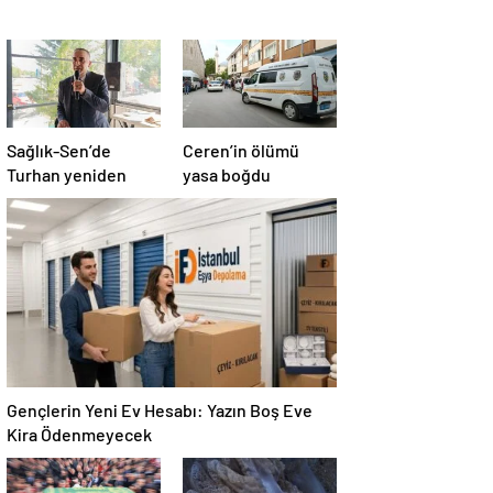
Sağlık-Sen’de
Ceren’in ölümü
Turhan yeniden
yasa boğdu
Gençlerin Yeni Ev Hesabı: Yazın Boş Eve
Kira Ödenmeyecek