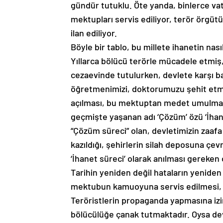
gündür tutuklu. Öte yanda, binlerce vatan
mektupları servis ediliyor, terör örgüt
ilan ediliyor.
Böyle bir tablo, bu millete ihanetin nası
Yıllarca bölücü terörle mücadele etmiş,
cezaevinde tutulurken, devlete karşı ba
öğretmenimizi, doktorumuzu şehit etmiş
açılması, bu mektuptan medet umulması
geçmişte yaşanan adı ‘Çözüm’ özü ‘İhane
“Çözüm süreci” olan, devletimizin zaafa 
kazıldığı, şehirlerin silah deposuna çe
‘İhanet süreci’ olarak anılması gereken
Tarihin yeniden değil hataların yeniden
mektubun kamuoyuna servis edilmesi, de
Teröristlerin propaganda yapmasına izin 
bölücülüğe çanak tutmaktadır. Oysa devl