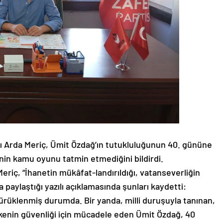
nı Arda Meriç, Ümit Özdağ’ın tutukluluğunun 40. gününe
inin kamu oyunu tatmin etmediğini bildirdi.
eriç, “İhanetin mükâfat-landırıldığı, vatanseverliğin
la paylaştığı yazılı açıklamasında şunları kaydetti:
e sürüklenmiş durumda. Bir yanda, milli duruşuyla tanınan,
ülkenin güvenliği için mücadele eden Ümit Özdağ, 40