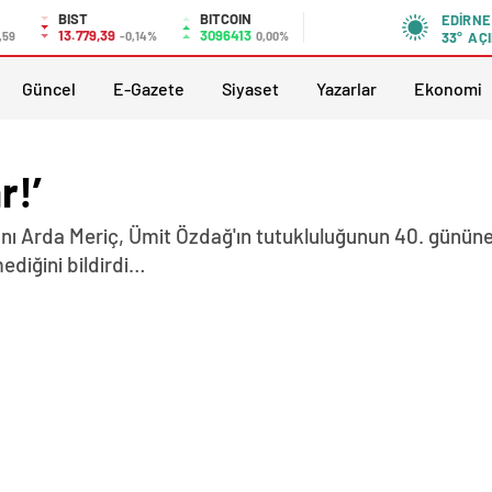
BIST
BITCOIN
EDIRNE
13.779,39
3096413
,59
-0,14%
0,00%
33°
AÇI
Güncel
E-Gazete
Siyaset
Yazarlar
Ekonomi
r!’
anı Arda Meriç, Ümit Özdağ'ın tutukluluğunun 40. gününe 
diğini bildirdi…