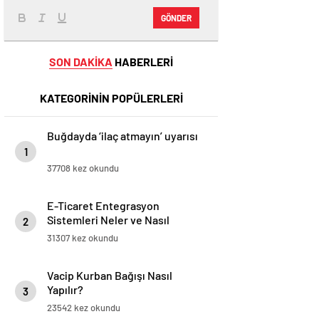
GÖNDER
SON DAKİKA
HABERLERİ
KATEGORİNİN POPÜLERLERİ
Buğdayda ‘ilaç atmayın’ uyarısı
1
37708 kez okundu
E-Ticaret Entegrasyon
Sistemleri Neler ve Nasıl
2
Yapılır?
31307 kez okundu
Vacip Kurban Bağışı Nasıl
Yapılır?
3
23542 kez okundu