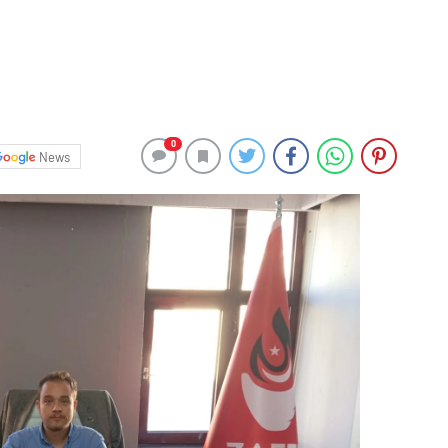
0
News