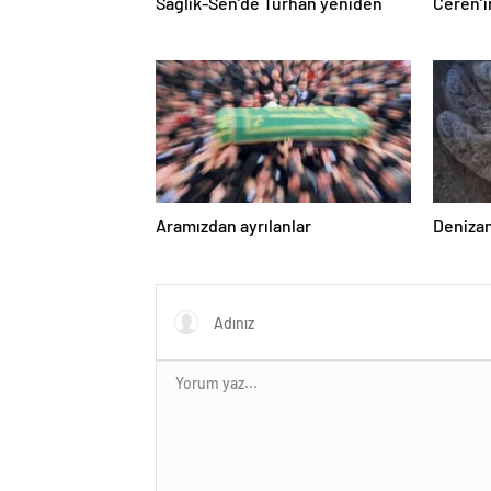
Sağlık-Sen’de Turhan yeniden
Ceren’
Aramızdan ayrılanlar
Denizan