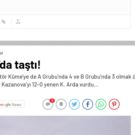
ı!
da taştı!
tör Küme'ye de A Grubu'nda 4 ve B Grubu'nda 3 olmak üz
 Kazanova'yı 12-0 yenen K. Arda vurdu…
0
News