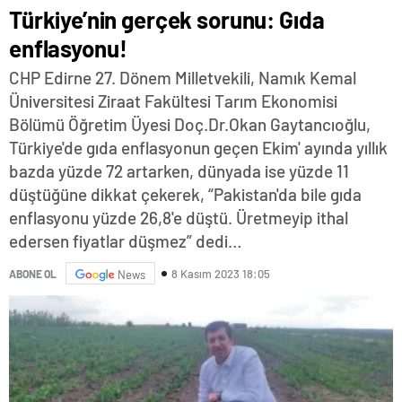
Türkiye’nin gerçek sorunu: Gıda
enflasyonu!
CHP Edirne 27. Dönem Milletvekili, Namık Kemal
Üniversitesi Ziraat Fakültesi Tarım Ekonomisi
Bölümü Öğretim Üyesi Doç.Dr.Okan Gaytancıoğlu,
Türkiye'de gıda enflasyonun geçen Ekim' ayında yıllık
bazda yüzde 72 artarken, dünyada ise yüzde 11
düştüğüne dikkat çekerek, “Pakistan'da bile gıda
enflasyonu yüzde 26,8'e düştü. Üretmeyip ithal
edersen fiyatlar düşmez” dedi…
8 Kasım 2023 18:05
ABONE OL
News