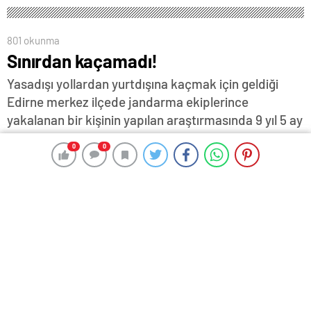
801 okunma
Sınırdan kaçamadı!
Yasadışı yollardan yurtdışına kaçmak için geldiği
Edirne merkez ilçede jandarma ekiplerince
yakalanan bir kişinin yapılan araştırmasında 9 yıl 5 ay
22 gün kesinleşmiş cezası olduğu tespit edildi.
0
0
0
0
8 Kasım 2023 18:03
ABONE OL
News