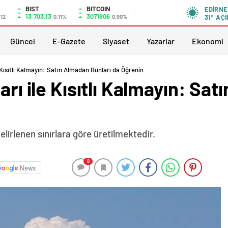
BIST
BITCOIN
EDIRNE
13.703,13
3071806
,12
0,11%
0,90%
31°
AÇI
Güncel
E-Gazete
Siyaset
Yazarlar
Ekonomi
e Kısıtlı Kalmayın: Satın Almadan Bunları da Öğrenin
arı ile Kısıtlı Kalmayın: Sa
lirlenen sınırlara göre üretilmektedir.
0
News