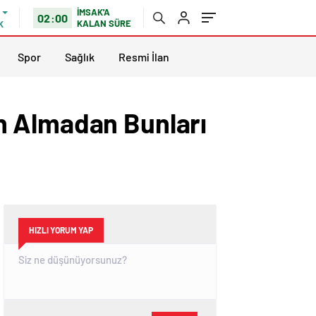
İMSAK'A
02:00
KALAN SÜRE
K
Spor
Sağlık
Resmi İlan
tın Almadan Bunları
HIZLI YORUM YAP