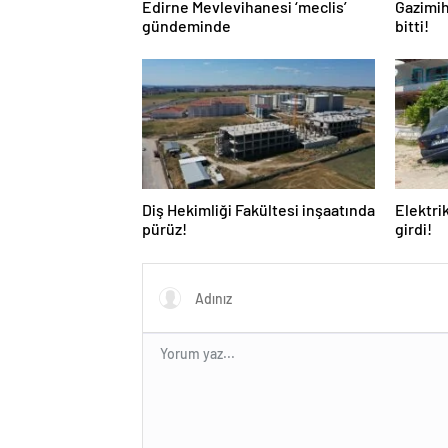
Edirne Mevlevihanesi ‘meclis’
Gazimih
gündeminde
bitti!
Diş Hekimliği Fakültesi inşaatında
Elektri
pürüz!
girdi!