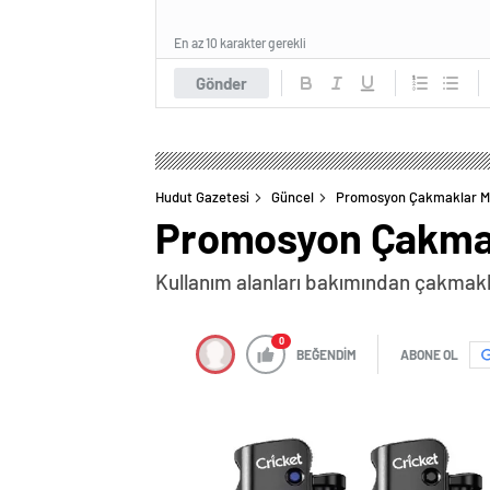
En az 10 karakter gerekli
Gönder
Hudut Gazetesi
Güncel
Promosyon Çakmaklar Ma
Promosyon Çakmakl
Kullanım alanları bakımından çakmakla
0
BEĞENDİM
ABONE OL