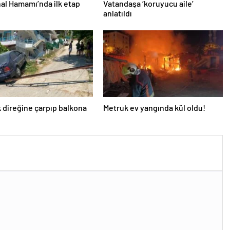
al Hamamı’nda ilk etap
Vatandaşa ‘koruyucu aile’
anlatıldı
k direğine çarpıp balkona
Metruk ev yangında kül oldu!