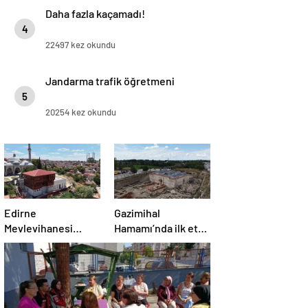
Daha fazla kaçamadı!
4
22497 kez okundu
Jandarma trafik öğretmeni
5
20254 kez okundu
Edirne
Gazimihal
Mevlevihanesi
Hamamı’nda ilk etap
‘meclis’
bitti!
gündeminde