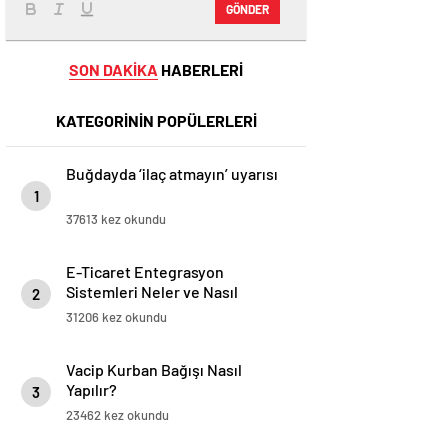
GÖNDER
SON DAKİKA
HABERLERİ
KATEGORİNİN POPÜLERLERİ
Buğdayda ‘ilaç atmayın’ uyarısı
1
37613 kez okundu
E-Ticaret Entegrasyon
Sistemleri Neler ve Nasıl
2
Yapılır?
31206 kez okundu
Vacip Kurban Bağışı Nasıl
Yapılır?
3
23462 kez okundu