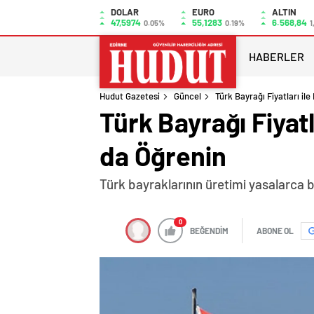
DOLAR
EURO
ALTIN
47,5974
55,1283
6.568,84
0.05%
0.19%
1
HABERLER
Hudut Gazetesi
Güncel
Türk Bayrağı Fiyatları il
Türk Bayrağı Fiyatl
da Öğrenin
Türk bayraklarının üretimi yasalarca be
0
BEĞENDİM
ABONE OL