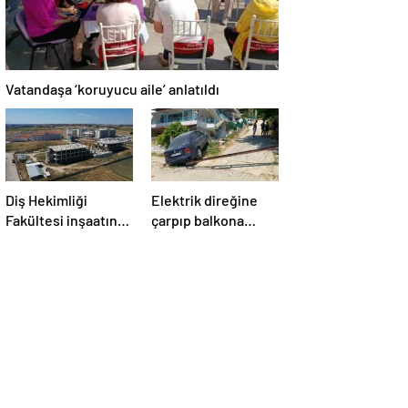
Vatandaşa ‘koruyucu aile’ anlatıldı
Diş Hekimliği
Elektrik direğine
Fakültesi inşaatında
çarpıp balkona
pürüz!
girdi!