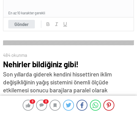
En az 10 karakter gerekli
Gönder
484 okunma
Nehirler bildiğiniz gibi!
Son yıllarda giderek kendini hissettiren iklim
değişikliğinin yağış sistemini önemli ölçüde
etkilemesi sonucu barajlara paralel olarak
nehirlerdeki su miktarı da bir türlü istenilen seviyeye
0
0
0
0
ulaşamıyor…
2 Ocak 2026 16:00
ABONE OL
News