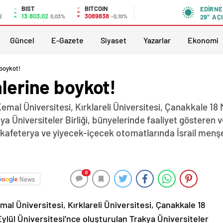
BIST
BITCOIN
EDIRNE
13.803,02
3089838
2
0,03%
-0,10%
29°
AÇI
Güncel
E-Gazete
Siyaset
Yazarlar
Ekonomi
 boykot!
nlerine boykot!
emal Üniversitesi, Kırklareli Üniversitesi, Çanakkale 18
ya Üniversiteler Birliği, bünyelerinde faaliyet gösteren v
kafeterya ve yiyecek-içecek otomatlarında İsrail menşei
0
News
al Üniversitesi, Kırklareli Üniversitesi, Çanakkale 18
ylül Üniversitesi’nce oluşturulan Trakya Üniversiteler