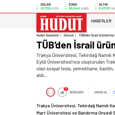
DOLAR
EURO
ALTIN
47,7120
55,0441
6.617,07
0.17%
0.05%
1,9
HABERLER
Hudut Gazetesi
Güncel
TÜB’den İsrail ürünlerine
TÜB’den İsrail ürü
Trakya Üniversitesi, Tekirdağ Namık K
Eylül Üniversitesi'nce oluşturulan Trak
olan sosyal tesis, yemekhane, kantin, 
aldı…
0
BEĞENDİM
ABONE OL
Trakya Üniversitesi, Tekirdağ Namık Kem
Mart Üniversitesi ve Bandırma Onyedi E