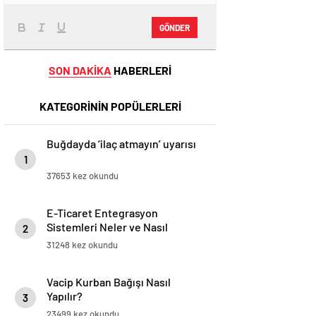
GÖNDER
SON DAKİKA
HABERLERİ
KATEGORİNİN POPÜLERLERİ
Buğdayda ‘ilaç atmayın’ uyarısı
1
37653 kez okundu
E-Ticaret Entegrasyon
Sistemleri Neler ve Nasıl
2
Yapılır?
31248 kez okundu
Vacip Kurban Bağışı Nasıl
Yapılır?
3
23499 kez okundu