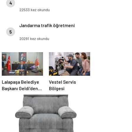
4
22533 kez okundu
Jandarma trafik öğretmeni
5
20291 kez okundu
Lalapaşa Belediye
Vestel Servis
Başkanı Geldi’den
Bölgesi
klima yanıtı!