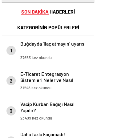
SON DAKİKA
HABERLERİ
KATEGORİNİN POPÜLERLERİ
Buğdayda ‘ilaç atmayın’ uyarısı
1
37653 kez okundu
E-Ticaret Entegrasyon
Sistemleri Neler ve Nasıl
2
Yapılır?
31248 kez okundu
Vacip Kurban Bağışı Nasıl
Yapılır?
3
23499 kez okundu
Daha fazla kaçamadı!