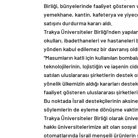
Birliği, bünyelerinde faaliyet gösteren 
yemekhane, kantin, kafeterya ve yiyece
satışını durdurma kararı aldı.
Trakya Üniversiteler Birliği’nden yapılan
okulları, ibadethaneleri ve hastaneleri
yönden kabul edilemez bir davranış oldu
“Masumların katli için kullanılan bombal
teknolojilerinin, lojistiğin ve iaşenin c
satılan uluslararası şirketlerin destek o
yönelik ülkemizin aldığı kararları deste
faaliyet gösteren uluslararası şirketle
Bu noktada İsrail destekçilerinin aksi
söylemlerin de eyleme dönüşme vaktin
Trakya Üniversiteler Birliği olarak üni
hakkı üniversitelerimize ait olan sosya
otomatlarında İsrail menşeili ürünlerin 