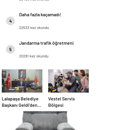
Daha fazla kaçamadı!
4
22533 kez okundu
Jandarma trafik öğretmeni
5
20291 kez okundu
Lalapaşa Belediye
Vestel Servis
Başkanı Geldi’den
Bölgesi
klima yanıtı!