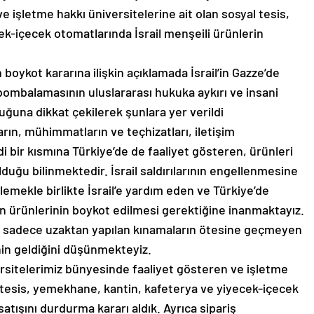
ve işletme hakkı üniversitelerine ait olan sosyal tesis,
k-içecek otomatlarında İsrail menşeili ürünlerin
 boykot kararına ilişkin açıklamada İsrail’in Gazze’de
 bombalamasının uluslararası hukuka aykırı ve insani
ğuna dikkat çekilerek şunlara yer verildi
arın, mühimmatların ve teçhizatları, iletişim
iddi bir kısmına Türkiye’de de faaliyet gösteren, ürünleri
lduğu bilinmektedir. İsrail saldırılarının engellenmesine
klemekle birlikte İsrail’e yardım eden ve Türkiye’de
rin ürünlerinin boykot edilmesi gerektiğine inanmaktayız.
ne sadece uzaktan yapılan kınamaların ötesine geçmeyen
in geldiğini düşünmekteyiz.
versitelerimiz bünyesinde faaliyet gösteren ve işletme
l tesis, yemekhane, kantin, kafeterya ve yiyecek-içecek
satışını durdurma kararı aldık. Ayrıca sipariş