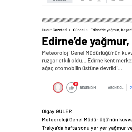
Hudut Gazetesi
Güncel
Edirne’de yağmur, Keşan’d
Edirne’de yağmur, 
Meteoroloji Genel Müdürlüğü'nün kuvve
rüzgar etkili oldu… Edirne kent merke
ağaç otomobilin üstüne devrildi…
0
BEĞENDİM
ABONE OL
Olgay GÜLER
Meteoroloji Genel Müdürlüğü’nün kuvvet
Trakya’da hafta sonu yer yer yağmur ve 