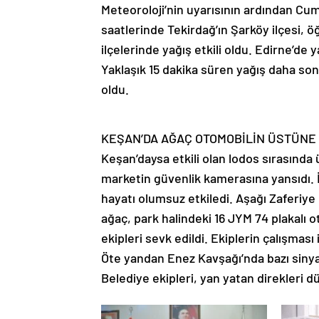
Meteoroloji’nin uyarısının ardından Cu
saatlerinde Tekirdağ’ın Şarköy ilçesi, ö
ilçelerinde yağış etkili oldu. Edirne’de y
Yaklaşık 15 dakika süren yağış daha sonra
oldu.
KEŞAN’DA AĞAÇ OTOMOBİLİN ÜSTÜNE 
Keşan’daysa etkili olan lodos sırasında
marketin güvenlik kamerasına yansıdı. İ
hayatı olumsuz etkiledi. Aşağı Zaferiy
ağaç, park halindeki 16 JYM 74 plakalı o
ekipleri sevk edildi. Ekiplerin çalışması 
Öte yandan Enez Kavşağı’nda bazı sinyal
Belediye ekipleri, yan yatan direkleri dü