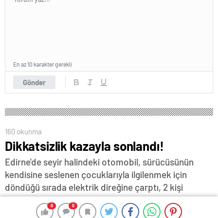
En az 10 karakter gerekli
Gönder
160 okunma
Dikkatsizlik kazayla sonlandı!
Edirne'de seyir halindeki otomobil, sürücüsünün
kendisine seslenen çocuklarıyla ilgilenmek için
döndüğü sırada elektrik direğine çarptı, 2 kişi
yaralandı...
0
0
0
0
22 Mayıs 2025 14:00
ABONE OL
News