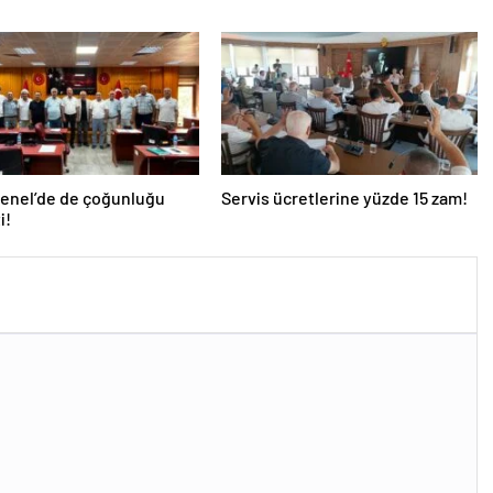
Genel’de de çoğunluğu
Servis ücretlerine yüzde 15 zam!
i!