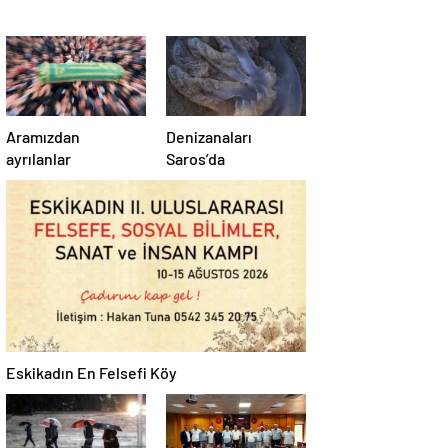
Aramızdan
Denizanaları
ayrılanlar
Saros’da
Eskikadın En Felsefi Köy