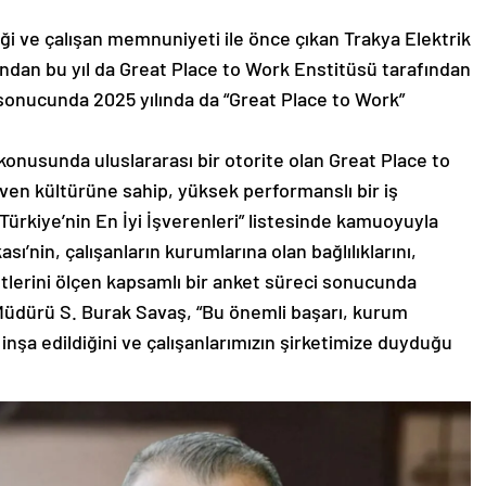
ği ve çalışan memnuniyeti ile önce çıkan Trakya Elektrik
dan bu yıl da Great Place to Work Enstitüsü tarafından
onucunda 2025 yılında da “Great Place to Work”
konusunda uluslararası bir otorite olan Great Place to
ven kültürüne sahip, yüksek performanslı bir iş
Türkiye’nin En İyi İşverenleri” listesinde kamuoyuyla
sı’nin, çalışanların kurumlarına olan bağlılıklarını,
lerini ölçen kapsamlı bir anket süreci sonucunda
Müdürü S. Burak Savaş, “Bu önemli başarı, kurum
nşa edildiğini ve çalışanlarımızın şirketimize duyduğu