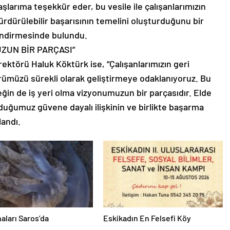
şlarıma teşekkür eder, bu vesile ile çalışanlarımızın
ürdürülebilir başarısının temelini oluşturduğunu bir
endirmesinde bulundu.
ZUN BİR PARÇASI”
rektörü Haluk Köktürk ise, “Çalışanlarımızın geri
rümüzü sürekli olarak geliştirmeye odaklanıyoruz. Bu
ğin de iş yeri olma vizyonumuzun bir parçasıdır. Elde
rduğumuz güvene dayalı ilişkinin ve birlikte başarma
landı.
aları Saros’da
Eskikadın En Felsefi Köy