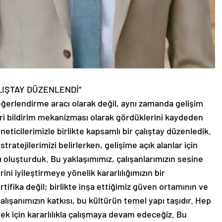
LIŞTAY DÜZENLENDİ”
eğerlendirme aracı olarak değil, aynı zamanda gelişim
geri bildirim mekanizması olarak gördüklerini kaydeden
eticilerimizle birlikte kapsamlı bir çalıştay düzenledik.
ratejilerimizi belirlerken, gelişime açık alanlar için
ı oluşturduk. Bu yaklaşımımız, çalışanlarımızın sesine
ni iyileştirmeye yönelik kararlılığımızın bir
rtifika değil; birlikte inşa ettiğimiz güven ortamının ve
alışanımızın katkısı, bu kültürün temel yapı taşıdır. Hep
mek için kararlılıkla çalışmaya devam edeceğiz. Bu