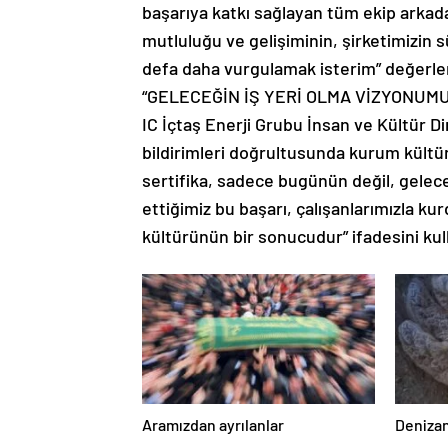
başarıya katkı sağlayan tüm ekip arkada
mutluluğu ve gelişiminin, şirketimizin s
defa daha vurgulamak isterim” değerl
“GELECEĞİN İŞ YERİ OLMA VİZYONUMU
IC İçtaş Enerji Grubu İnsan ve Kültür Di
bildirimleri doğrultusunda kurum kültü
sertifika, sadece bugünün değil, gelece
ettiğimiz bu başarı, çalışanlarımızla ku
kültürünün bir sonucudur” ifadesini kul
Aramızdan ayrılanlar
Denizan