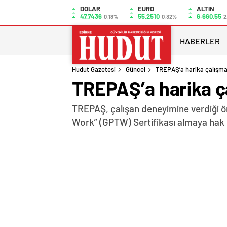
DOLAR
EURO
ALTIN
47,7436
55,2510
6.660,55
0.18%
0.32%
2
HABERLER
Hudut Gazetesi
Güncel
TREPAŞ’a harika çalışma
TREPAŞ’a harika ç
TREPAŞ, çalışan deneyimine verdiği öne
Work” (GPTW) Sertifikası almaya hak