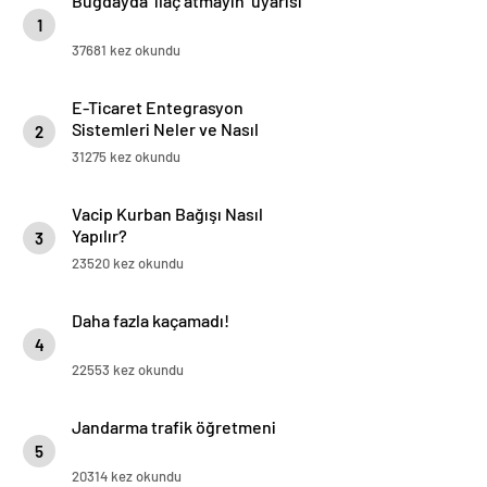
Buğdayda ‘ilaç atmayın’ uyarısı
1
37681 kez okundu
E-Ticaret Entegrasyon
Sistemleri Neler ve Nasıl
2
Yapılır?
31275 kez okundu
Vacip Kurban Bağışı Nasıl
Yapılır?
3
23520 kez okundu
Daha fazla kaçamadı!
4
22553 kez okundu
Jandarma trafik öğretmeni
5
20314 kez okundu