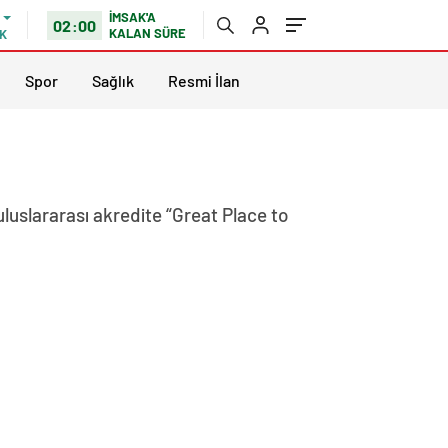
İMSAK'A
02:00
KALAN SÜRE
K
Spor
Sağlık
Resmi İlan
uluslararası akredite “Great Place to