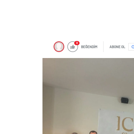
0
BEĞENDİM
ABONE OL