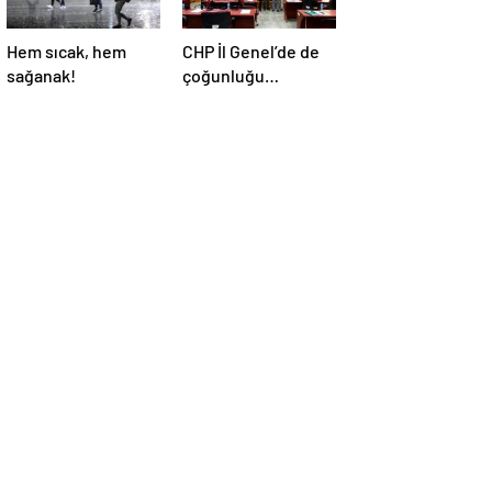
Hem sıcak, hem
CHP İl Genel’de de
sağanak!
çoğunluğu
kaybetti!