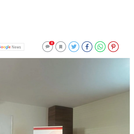
0
News