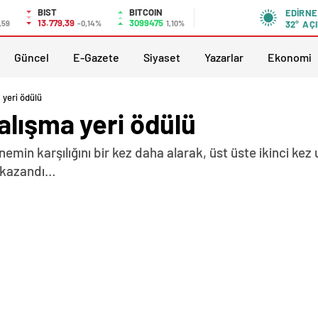
BIST
BITCOIN
EDIRNE
13.779,39
3099475
,59
-0,14%
1,10%
32°
AÇI
Güncel
E-Gazete
Siyaset
Yazarlar
Ekonomi
 yeri ödülü
alışma yeri ödülü
min karşılığını bir kez daha alarak, üst üste ikinci kez 
 kazandı…