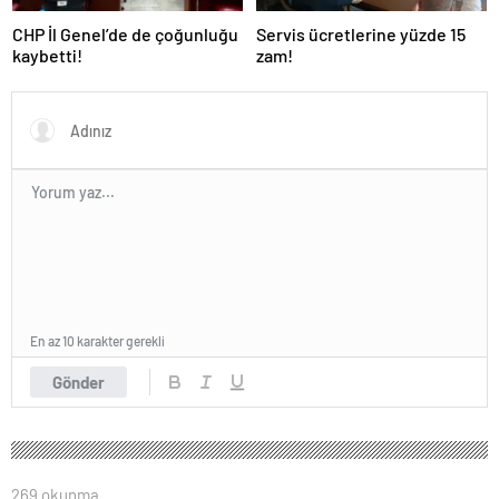
CHP İl Genel’de de çoğunluğu
Servis ücretlerine yüzde 15
kaybetti!
zam!
En az 10 karakter gerekli
Gönder
269 okunma