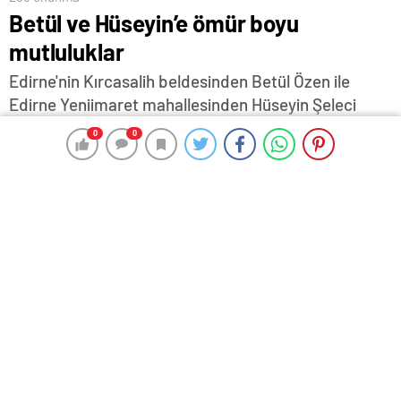
Betül ve Hüseyin’e ömür boyu
mutluluklar
Edirne'nin Kırcasalih beldesinden Betül Özen ile
Edirne Yeniimaret mahallesinden Hüseyin Şeleci
düzenlenen düğün göreni ile yaşamlarını birleştirdi.
0
0
0
0
6 Kasım 2025 23:05
ABONE OL
News