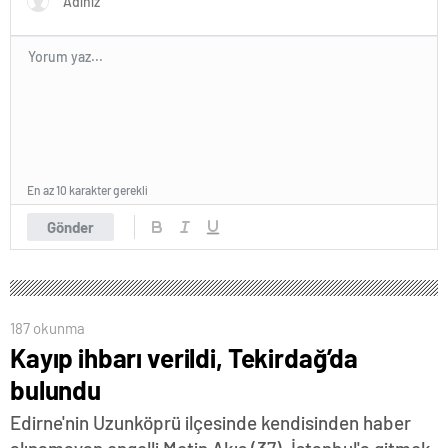
En az 10 karakter gerekli
Gönder
187 okunma
Kayıp ihbarı verildi, Tekirdağ’da
bulundu
Edirne'nin Uzunköprü ilçesinde kendisinden haber