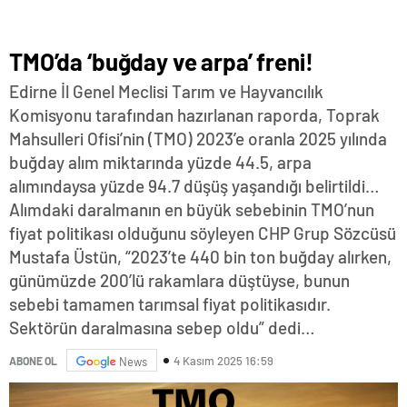
TMO’da ‘buğday ve arpa’ freni!
Edirne İl Genel Meclisi Tarım ve Hayvancılık
Komisyonu tarafından hazırlanan raporda, Toprak
Mahsulleri Ofisi’nin (TMO) 2023’e oranla 2025 yılında
buğday alım miktarında yüzde 44.5, arpa
alımındaysa yüzde 94.7 düşüş yaşandığı belirtildi…
Alımdaki daralmanın en büyük sebebinin TMO’nun
fiyat politikası olduğunu söyleyen CHP Grup Sözcüsü
Mustafa Üstün, “2023’te 440 bin ton buğday alırken,
günümüzde 200’lü rakamlara düştüyse, bunun
sebebi tamamen tarımsal fiyat politikasıdır.
Sektörün daralmasına sebep oldu” dedi…
4 Kasım 2025 16:59
ABONE OL
News