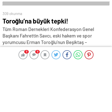
309 okunma
Toroğlu’na büyük tepki!
Tüm Roman Dernekleri Konfederasyon Genel
Başkanı Fahrettin Savcı, eski hakem ve spor
yorumcusu Erman Toroğlu’nun Beşiktaş –
Fenerbahçe derbisinde kırmızı kart görerek takımını
0
0
0
0
10 kişi bırakan Orkun Kökçü’ye yönelik çirkin
beyanlarının Romanlara yönelik açık bir nefret
söylemi olduğunu bildirdi…
4 Kasım 2025 16:51
ABONE OL
News