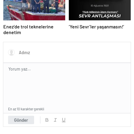
Enez’de trol teknelerine
‘Yeni Sevr’ler yaşanmasın!’
denetim
En az 10 karakter gerekli
Gönder