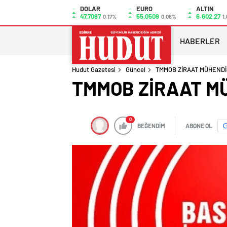
DOLAR
EURO
ALTIN
47,7097
55,0509
6.602,27
0.17%
0.06%
1
HABERLER
Hudut Gazetesi
Güncel
TMMOB ZİRAAT MÜHENDİS
TMMOB ZİRAAT MÜH
0
BEĞENDİM
ABONE OL