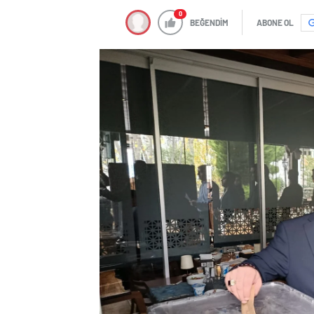
0
BEĞENDİM
ABONE OL