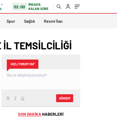
İMSAK'A
02:00
KALAN SÜRE
K
Spor
Sağlık
Resmi İlan
İL TEMSİLCİLİĞİ
HIZLI YORUM YAP
GÖNDER
SON DAKİKA
HABERLERİ