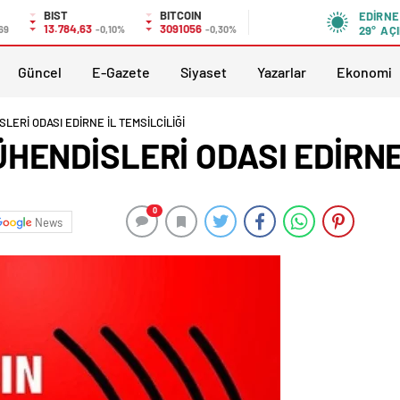
BIST
BITCOIN
EDIRNE
13.784,63
3091056
,69
-0,10%
-0,30%
29°
AÇI
Güncel
E-Gazete
Siyaset
Yazarlar
Ekonomi
LERİ ODASI EDİRNE İL TEMSİLCİLİĞİ
ENDİSLERİ ODASI EDİRNE 
0
News