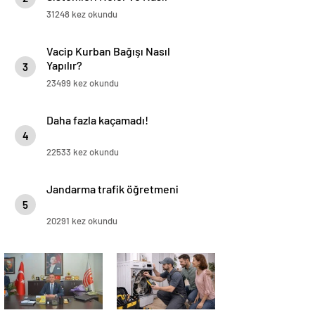
Yapılır?
31248 kez okundu
Vacip Kurban Bağışı Nasıl
Yapılır?
3
23499 kez okundu
Daha fazla kaçamadı!
4
22533 kez okundu
Jandarma trafik öğretmeni
5
20291 kez okundu