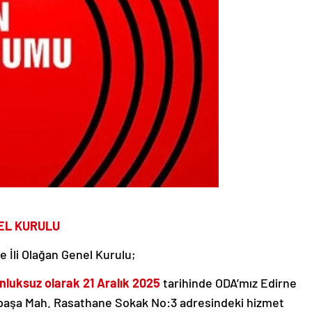
NEL KURULU
 İli Olağan Genel Kurulu;
nluksuz olarak 21 Aralık 2025
tarihinde ODA’mız Edirne
hatpaşa Mah. Rasathane Sokak No:3 adresindeki hizmet