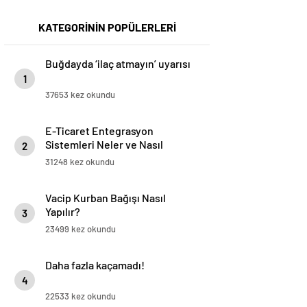
KATEGORİNİN POPÜLERLERİ
Buğdayda ‘ilaç atmayın’ uyarısı
1
37653 kez okundu
E-Ticaret Entegrasyon
Sistemleri Neler ve Nasıl
2
Yapılır?
31248 kez okundu
Vacip Kurban Bağışı Nasıl
Yapılır?
3
23499 kez okundu
Daha fazla kaçamadı!
4
22533 kez okundu