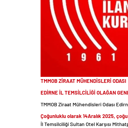
TMMOB ZİRAAT MÜHENDİSLERİ ODASI
EDİRNE İL TEMSİLCİLİĞİ OLAĞAN GE
TMMOB Ziraat Mühendisleri Odası Edirne
Çoğunluklu olarak 14Aralık 2025, çoğu
İl Temsilciliği Sultan Otel Karşısı Mit