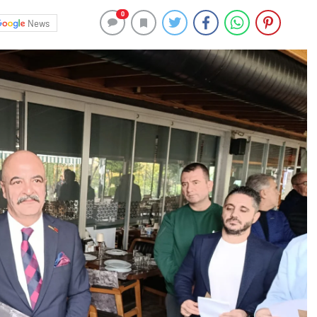
0
News