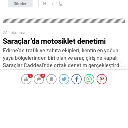
Gönder
233 okunma
Saraçlar’da motosiklet denetimi
Edirne’de trafik ve zabıta ekipleri, kentin en yoğun
yaya bölgelerinden biri olan ve araç girişine kapalı
Saraçlar Caddesi’nde ortak denetim gerçekleştirdi…
13 Ağustos 2025 16:23
ABONE OL
News
0
0
0
0