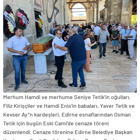
Merhum Hamdi ve merhume Seniye Tetik’in oğulları,
Filiz Kirişçiler ve Hamdi Enis’in babaları, Yaver Tetik ve
Kevser Ay’’n kardeşleri, Edirne esnaflarından Osman
Tetik için bugün Eski Cami’de cenaze töreni
düzenlendi. Cenaze törenine Edirne Belediye Başkan