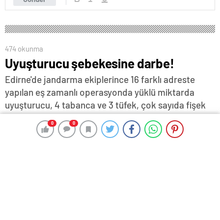
474 okunma
Uyuşturucu şebekesine darbe!
Edirne'de jandarma ekiplerince 16 farklı adreste
yapılan eş zamanlı operasyonda yüklü miktarda
uyuşturucu, 4 tabanca ve 3 tüfek, çok sayıda fişek
ve uyuşturucu aparatı ele geçirilirken, 18 şüpheli
0
0
0
0
yakalanarak gözaltına alındı…
26 Şubat 2024 17:49
ABONE OL
News