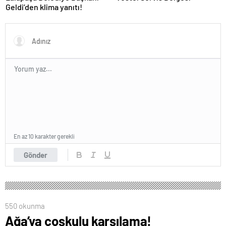
Geldi’den klima yanıtı!
En az 10 karakter gerekli
Gönder
550 okunma
Ağa’ya coşkulu karşılama!