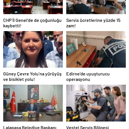
CHP İl Genel’de de çoğunluğu
Servis ücretlerine yüzde 15
kaybetti!
zam!
Güney Çevre Yolu’na yürüyüş
Edirne’de uyuşturucu
ve bisiklet yolu!
operasyonu
Lalapaşa Belediye Başkanı
Vestel Servis Bölgesi