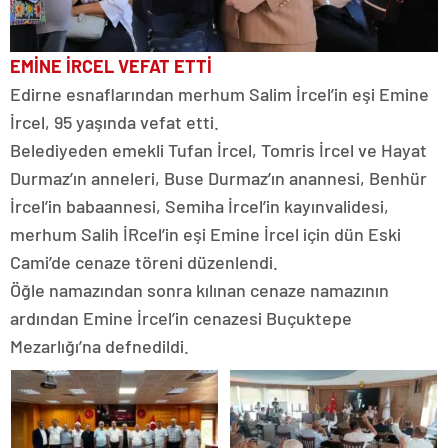
EMİNE İRCEL VEFAT ETTİ
Edirne esnaflarından merhum Salim İrcel’in eşi Emine
İrcel, 95 yaşında vefat etti.
Belediyeden emekli Tufan İrcel, Tomris İrcel ve Hayat
Durmaz’ın anneleri, Buse Durmaz’ın anannesi, Benhür
İrcel’in babaannesi, Semiha İrcel’in kayınvalidesi,
merhum Salih İRcel’in eşi Emine İrcel için dün Eski
Cami’de cenaze töreni düzenlendi.
Öğle namazından sonra kılınan cenaze namazının
ardından Emine İrcel’in cenazesi Buçuktepe
Mezarlığı’na defnedildi.