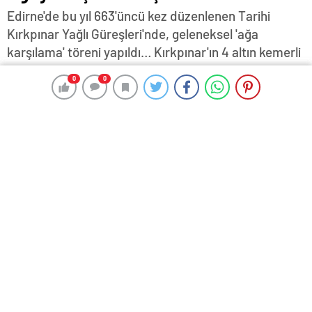
Edirne'de bu yıl 663'üncü kez düzenlenen Tarihi
Kırkpınar Yağlı Güreşleri'nde, geleneksel 'ağa
karşılama' töreni yapıldı… Kırkpınar'ın 4 altın kemerli
ağası Seyfettin Selim'i karşılayan Edirne Belediye
0
0
0
0
Başkanı Filiz Gencan Akın, Türk'ün ata sporu
Kırkpınar'ı 663'üncü kez yapmaktan heyecan
duyduklarını söyledi…
5 Temmuz 2024 12:53
ABONE OL
News