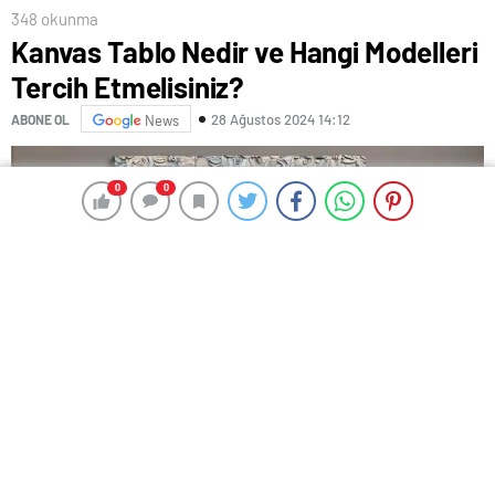
348 okunma
Kanvas Tablo Nedir ve Hangi Modelleri
Tercih Etmelisiniz?
28 Ağustos 2024 14:12
ABONE OL
News
0
0
0
0
Kanvas tablo, dekorasyon dünyasında son yıllarda
giderek daha fazla tercih edilen bir sanat eseri
türüdür. Bu tablolar, yüksek kaliteli bir kumaş olan