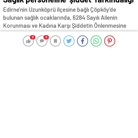
Edirne'nin Uzunköprü ilçesine bağlı Çöpköy'de
bulunan sağlık ocaklarında, 6284 Sayılı Ailenin
Korunması ve Kadına Karşı Şiddetin Önlenmesine
Dair Kanun kapsamında eğitim yapılarak, KADES
0
0
0
0
mobil uygulamasını tanıtıldı...
12 Ağustos 2024 11:41
ABONE OL
News