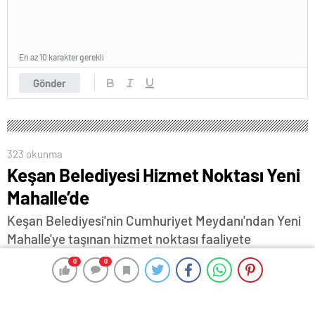
En az 10 karakter gerekli
Gönder
323 okunma
Keşan Belediyesi Hizmet Noktası Yeni
Mahalle’de
Keşan Belediyesi'nin Cumhuriyet Meydanı'ndan Yeni
Mahalle'ye taşınan hizmet noktası faaliyete
başlarken ve Kunduracılar Çarşısı'ndaki ofis de
0
0
0
0
yeniden çalışmaya başlıyor…
11 Temmuz 2024 17:41
ABONE OL
News