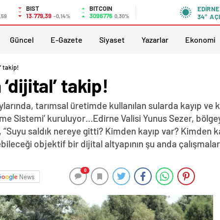
BIST
BITCOIN
EDIRNE
13.779,39
3096776
,59
-0,14%
0,30%
34°
AÇ
Güncel
E-Gazete
Siyaset
Yazarlar
Ekonomi
’ takip!
dijital’ takip!
 aylarında, tarımsal üretimde kullanılan sularda kayıp ve
me Sistemi’ kuruluyor…Edirne Valisi Yunus Sezer, bölgeye
 “Suyu saldık nereye gitti? Kimden kayıp var? Kimden kaça
eceği objektif bir dijital altyapının şu anda çalışmalar
0
News