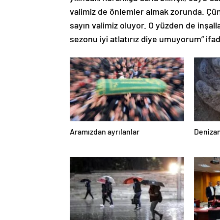
valimiz de önlemler almak zorunda. Çü
sayın valimiz oluyor. O yüzden de inşall
sezonu iyi atlatırız diye umuyorum” ifade
Aramızdan ayrılanlar
Denizan