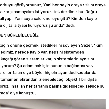
 korkuyu görüyorsunuz. Yani her şeyin oraya rızkını oraya
rla karşılaşmayalım istiyoruz, tek derdimiz bu. Doğru
l altyapı. Yani suyu saldık nereye gitti? Kimden kayıp
e dijital altyapı kuruyoruz şu anda” dedi.
DEN GÖREBİLECEĞİZ’
açağın önüne geçmek istediklerini söyleyen Sezer, “Kim
eğimiz, nerede kayıp var, hepsini sistemden
 kaçağı gören sistemler var, o sistemlerin aynısını
tırıyorum? Şu adam çok işte şununla bağlantısı var,
erdiler falan diye böyle, hiç olmayan dedikodular da
tamamen ekrandan izlenebileceği objektif bir dijital
yoruz. İnşallah her tarlanın başına gidebilecek şekilde su
rada” diye konuştu.