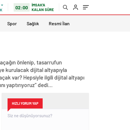
İMSAK'A
02:00
KALAN SÜRE
IK
Spor
Sağlık
Resmi İlan
 kaçağın önlenip, tasarrufun
 kurulacak dijital altyapıyla
k var? Hepsiyle ilgili dijital altyapı
ını yaptırıyoruz" dedi…
HIZLI YORUM YAP