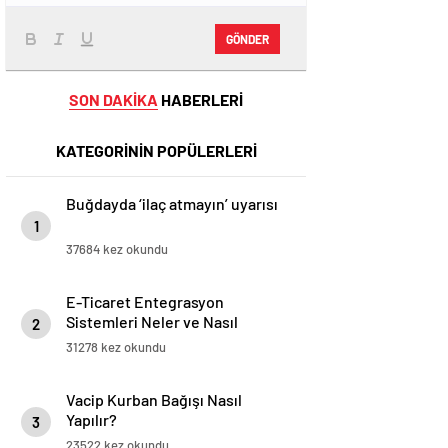
GÖNDER
SON DAKİKA
HABERLERİ
KATEGORİNİN POPÜLERLERİ
Buğdayda ‘ilaç atmayın’ uyarısı
1
37684 kez okundu
E-Ticaret Entegrasyon
Sistemleri Neler ve Nasıl
2
Yapılır?
31278 kez okundu
Vacip Kurban Bağışı Nasıl
Yapılır?
3
23522 kez okundu