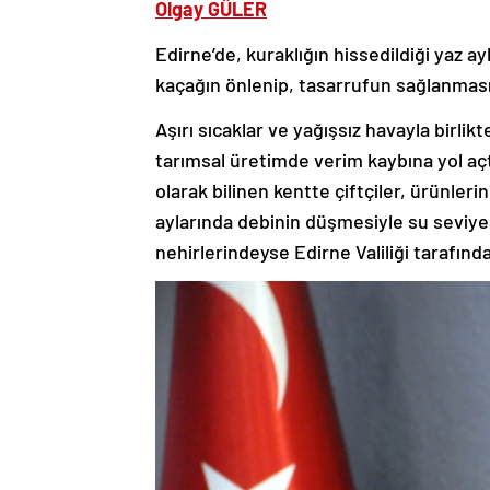
Olgay GÜLER
Edirne’de, kuraklığın hissedildiği yaz a
kaçağın önlenip, tasarrufun sağlanması
Aşırı sıcaklar ve yağışsız havayla birlik
tarımsal üretimde verim kaybına yol açtı
olarak bilinen kentte çiftçiler, ürünle
aylarında debinin düşmesiyle su seviye
nehirlerindeyse Edirne Valiliği tarafınd