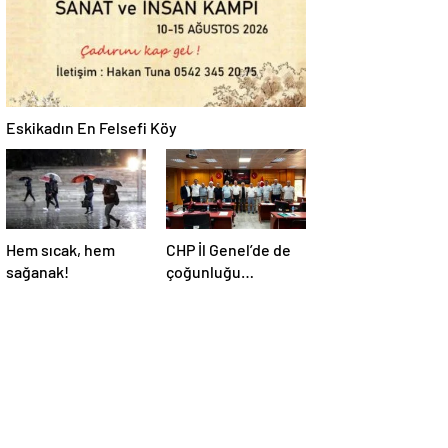
Eskikadın En Felsefi Köy
Hem sıcak, hem
CHP İl Genel’de de
sağanak!
çoğunluğu
kaybetti!