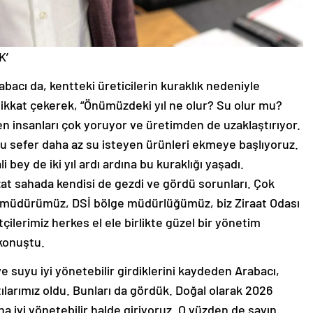
K’
bacı da, kentteki üreticilerin kuraklık nedeniyle
e dikkat çekerek, “Önümüzdeki yıl ne olur? Su olur mu?
n insanları çok yoruyor ve üretimden de uzaklaştırıyor.
 sefer daha az su isteyen ürünleri ekmeye başlıyoruz.
i bey de iki yıl ardı ardına bu kuraklığı yaşadı.
zzat sahada kendisi de gezdi ve gördü sorunları. Çok
 il müdürümüz, DSİ bölge müdürlüğümüz, biz Ziraat Odası
çilerimiz herkes el ele birlikte güzel bir yönetim
 konuştu.
ve suyu iyi yönetebilir girdiklerini kaydeden Arabacı,
artılarımız oldu. Bunları da gördük. Doğal olarak 2026
aha iyi yönetebilir halde giriyoruz. O yüzden de sayın