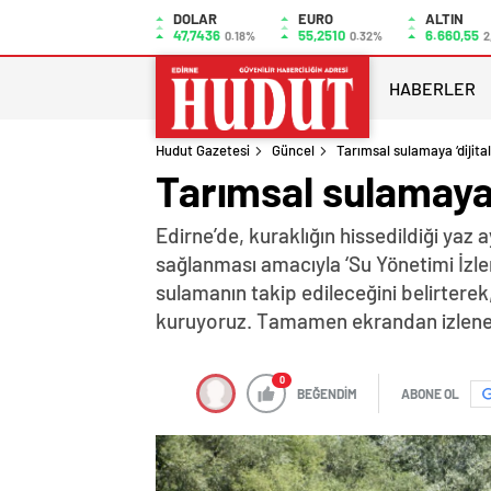
DOLAR
EURO
ALTIN
47,7436
55,2510
6.660,55
0.18%
0.32%
2
HABERLER
Hudut Gazetesi
Güncel
Tarımsal sulamaya ‘dijital
Tarımsal sulamaya ‘
Edirne’de, kuraklığın hissedildiği yaz
sağlanması amacıyla ‘Su Yönetimi İzle
sulamanın takip edileceğini belirterek,
kuruyoruz. Tamamen ekrandan izlenebil
0
BEĞENDİM
ABONE OL