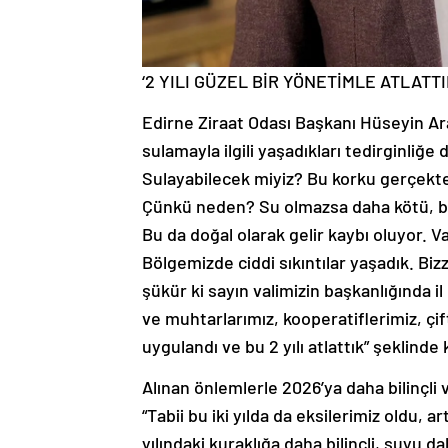
‘2 YILI GÜZEL BİR YÖNETİMLE ATLATTI
Edirne Ziraat Odası Başkanı Hüseyin Ara
sulamayla ilgili yaşadıkları tedirginliğ
Sulayabilecek miyiz? Bu korku gerçekte
Çünkü neden? Su olmazsa daha kötü, bu
Bu da doğal olarak gelir kaybı oluyor. Val
Bölgemizde ciddi sıkıntılar yaşadık. Bi
şükür ki sayın valimizin başkanlığında
ve muhtarlarımız, kooperatiflerimiz, çift
uygulandı ve bu 2 yılı atlattık” şeklinde
Alınan önlemlerle 2026’ya daha bilinçli 
“Tabii bu iki yılda da eksilerimiz oldu, 
yılındaki kuraklığa daha bilinçli, suyu d