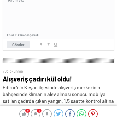
En az 10 karakter gerekli
Gönder
703 okunma
Alışveriş çadırı kül oldu!
Edirne'nin Keşan ilçesinde alışveriş merkezinin
bahçesinde klimanın alev alması sonucu mobilya
satılan çadırda çıkan yangın, 1.5 saatte kontrol altına
alınabildi… Toplumsal Olaylara Müdahale (TOMA)
0
0
0
0
aracının da kullanıldığı yangında, çadır kullanılamaz