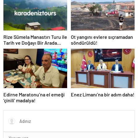
Rize Sümela Manastırı Turu ile
Ot yangını evlere sıçramadan
Tarih ve Doğayı Bir Arada
söndürüldü!
Keşfedin
Edirne Maratonu’na el emeği
Enez Limanı’na bir adım daha!
‘çinili’ madalya!