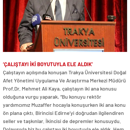
‘ÇALIŞTAYI İKİ BOYUTUYLA ELE ALDIK’
Çalıştayın açılışında konuşan Trakya Üniversitesi Doğal
Afet Yönetimi Uygulama Ve Araştırma Merkezi Müdürü
Prof.Dr. Mehmet Ali Kaya, çalıştayın iki ana konusu
olduğuna vurgu yaparak, “Bu konuyu rektör
yardımcımız Muzaffer hocayla konuşurken iki ana konu
ön plana çıktı. Birincisi Edirne’yi doğrudan ilgilendiren
seller ve taşkınlar. İkincisi de depremler konusuydu.
Dolayısıyla biz bu çalıştayı iki boyutuyla ele aldık. Hem