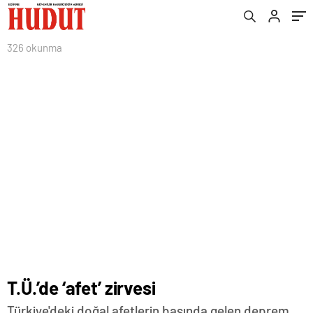
326 okunma
T.Ü.’de ‘afet’ zirvesi
Türkiye'deki doğal afetlerin başında gelen deprem,