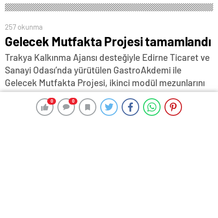
257 okunma
Gelecek Mutfakta Projesi tamamlandı
Trakya Kalkınma Ajansı desteğiyle Edirne Ticaret ve
Sanayi Odası’nda yürütülen GastroAkdemi ile
Gelecek Mutfakta Projesi, ikinci modül mezunlarını
da vererek sona erdi.
0
0
0
0
2 Aralık 2024 13:12
ABONE OL
News
Trakya Kalkınma Ajansı desteğiyle Edirne Ticaret ve