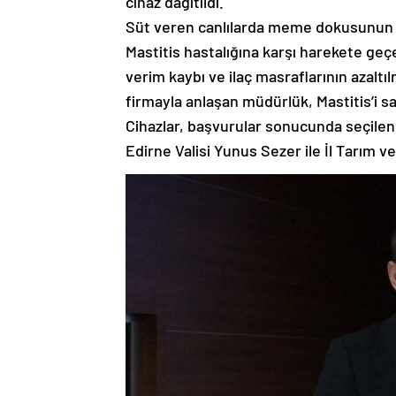
cihaz dağıtıldı.
Süt veren canlılarda meme dokusunun e
Mastitis hastalığına karşı harekete geç
verim kaybı ve ilaç masraflarının azaltı
firmayla anlaşan müdürlük, Mastitis’i s
Cihazlar, başvurular sonucunda seçilen 
Edirne Valisi Yunus Sezer ile İl Tarım 