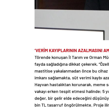
‘VERİM KAYIPLARININ AZALMASINI A
Törende konuşan İl Tarım ve Orman Müd
fayda sağladığına dikkat çekerek, “Öze
mastitise yakalanmadan önce bu cihaz v
imkanı sağlamakta, süt verimi kaybı az
Hayvan hastalıktan korunarak, meme s
vakayı erken tespit etmesi halinde; 5 yı
değer, bir gelir elde edeceğini düşünüy
bin TL tasarruf öngörülmekte. Proje ilimi