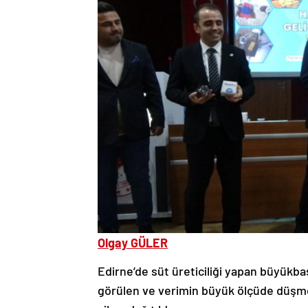
Olgay GÜLER
Edirne’de süt üreticiliği yapan büyükb
görülen ve verimin büyük ölçüde düşmes