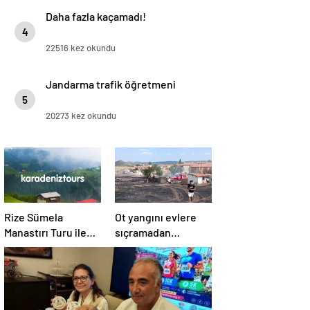
Daha fazla kaçamadı!
4
22516 kez okundu
Jandarma trafik öğretmeni
5
20273 kez okundu
Rize Sümela
Ot yangını evlere
Manastırı Turu ile
sıçramadan
Tarih ve Doğayı Bir
söndürüldü!
Arada Keşfedin