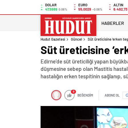
DOLAR
EURO
ALTIN
47,5989
55,0029
6.492,73
0.06%
-0.06%
HABERLER
Hudut Gazetesi
Güncel
Süt üreticisine ‘erken teş
Süt üreticisine ‘er
Edirne’de süt üreticiliği yapan büyük
düşmesine sebep olan Mastitis hastalı
hastalığın erken tespitinin sağlanıp, 
0
BEĞENDİM
ABONE OL