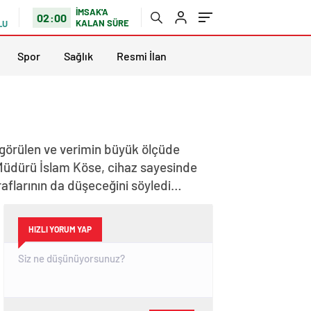
İMSAK'A
02:00
KALAN SÜRE
LU
Spor
Sağlık
Resmi İlan
 görülen ve verimin büyük ölçüde
 Müdürü İslam Köse, cihaz sayesinde
sraflarının da düşeceğini söyledi…
HIZLI YORUM YAP