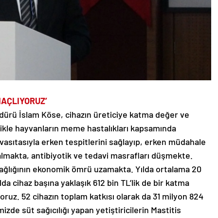
MAÇLIYORUZ’
ürü İslam Köse, cihazın üreticiye katma değer ve
llikle hayvanların meme hastalıkları kapsamında
asıtasıyla erken tespitlerini sağlayıp, erken müdahale
almakta, antibiyotik ve tedavi masrafları düşmekte.
ağlığının ekonomik ömrü uzamakta. Yılda ortalama 20
lda cihaz başına yaklaşık 612 bin TL’lik de bir katma
oruz. 52 cihazın toplam katkısı olarak da 31 milyon 824
zde süt sağıcılığı yapan yetiştiricilerin Mastitis