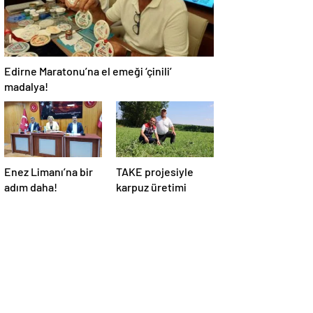
Edirne Maratonu’na el emeği ‘çinili’
madalya!
Enez Limanı’na bir
TAKE projesiyle
adım daha!
karpuz üretimi