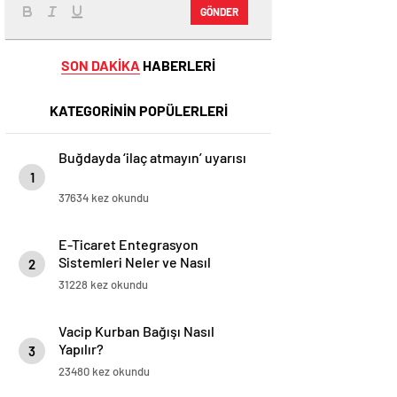
GÖNDER
SON DAKİKA
HABERLERİ
KATEGORİNİN POPÜLERLERİ
Buğdayda ‘ilaç atmayın’ uyarısı
1
37634 kez okundu
E-Ticaret Entegrasyon
Sistemleri Neler ve Nasıl
2
Yapılır?
31228 kez okundu
Vacip Kurban Bağışı Nasıl
Yapılır?
3
23480 kez okundu