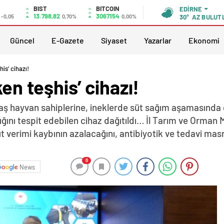
BIST
BITCOIN
EDIRNE
13.798,82
3067154
-0,05
0,70%
0,00%
30°
AZ BULUT
Güncel
E-Gazete
Siyaset
Yazarlar
Ekonomi
his’ cihazı!
ken teşhis’ cihazı!
baş hayvan sahiplerine, ineklerde süt sağım aşamasında
ğını tespit edebilen cihaz dağıtıldı… İl Tarım ve Orman
süt verimi kaybının azalacağını, antibiyotik ve tedavi ma
0
News