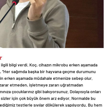
’
lgili bilgi verdi. Koç, cihazın mikrobu erken aşamada
rek, “Her sağımda başka bir hayvana geçme durumunu
 için erken aşamada müdahale etmenize sebep olur.
arar etmeden, işletmeye zararı uğratmadan
ınıza çocuklarınız gibi bakıyorsunuz. Dolayısıyla onları
sizler için çok büyük önem arz ediyor. Normalde bu
diğimiz testlerle sıvılar dökülerek yapılıyordu. Bu hem