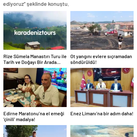
ediyoruz” şeklinde konuştu.
Rize Sümela Manastırı Turu ile
Ot yangını evlere sıçramadan
Tarih ve Doğayı Bir Arada
söndürüldü!
Keşfedin
Edirne Maratonu’na el emeği
Enez Limanı’na bir adım daha!
‘çinili’ madalya!