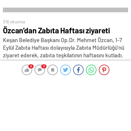
318 okunma
Özcan’dan Zabıta Haftası ziyareti
Keşan Belediye Başkanı Op.Dr. Mehmet Özcan, 1-7
Eylül Zabıta Haftası dolayısıyla Zabıta Müdürlüğü'nü
ziyaret ederek, zabıta teşkilatının haftasını kutladı.
5 Eylül 2025 10:07
ABONE OL
News
0
0
0
0