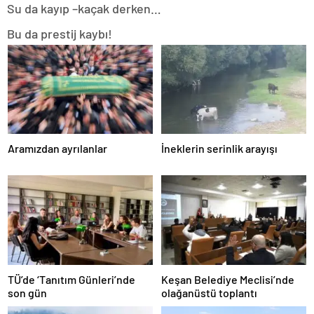
Su da kayıp –kaçak derken…
Bu da prestij kaybı!
Aramızdan ayrılanlar
İneklerin serinlik arayışı
TÜ’de ‘Tanıtım Günleri’nde
Keşan Belediye Meclisi’nde
son gün
olağanüstü toplantı