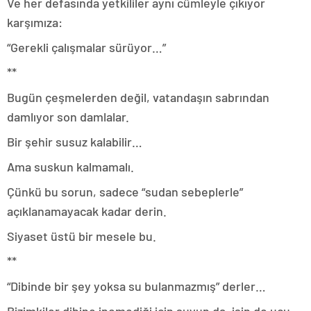
Ve her defasında yetkililer aynı cümleyle çıkıyor
karşımıza:
“Gerekli çalışmalar sürüyor…”
**
Bugün çeşmelerden değil, vatandaşın sabrından
damlıyor son damlalar.
Bir şehir susuz kalabilir…
Ama suskun kalmamalı.
Çünkü bu sorun, sadece “sudan sebeplerle”
açıklanamayacak kadar derin.
Siyaset üstü bir mesele bu.
**
“Dibinde bir şey yoksa su bulanmazmış” derler…
Bizimkiler dibine inemediği için suyun da, işin de ucu