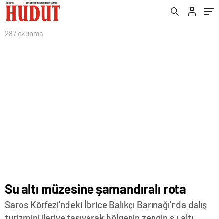
287 okunma
Su altı müzesine şamandıralı rota
Saros Körfezi'ndeki İbrice Balıkçı Barınağı'nda dalış
turizmini ileriye taşıyarak bölgenin zengin su altı