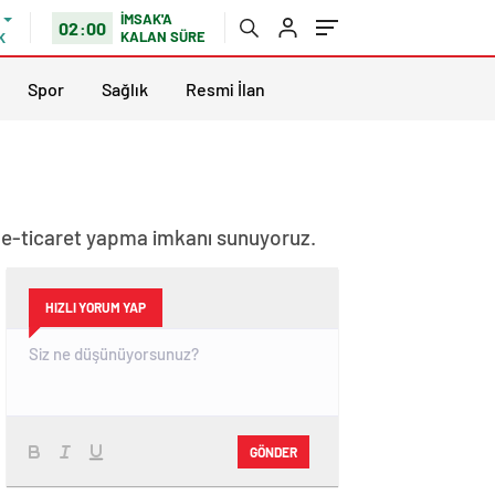
İMSAK'A
02:00
KALAN SÜRE
K
Spor
Sağlık
Resmi İlan
z e-ticaret yapma imkanı sunuyoruz.
HIZLI YORUM YAP
GÖNDER