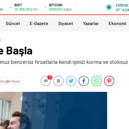
BIST
BITCOIN
EDIRNE
13.703,13
3072174
,86
0,11%
0,90%
31°
AÇI
Güncel
E-Gazete
Siyaset
Yazarlar
Ekonomi
a
e Başla
uz benzersiz fırsatlarla kendi işinizi kurma ve stoksu
0
News