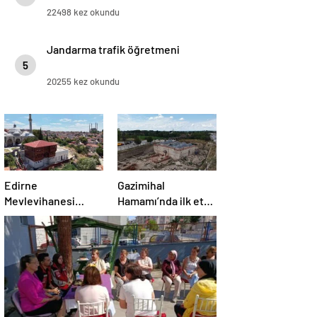
22498 kez okundu
Jandarma trafik öğretmeni
5
20255 kez okundu
Edirne
Gazimihal
Mevlevihanesi
Hamamı’nda ilk etap
‘meclis’
bitti!
gündeminde