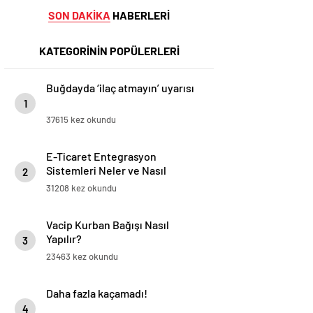
SON DAKİKA
HABERLERİ
KATEGORİNİN POPÜLERLERİ
Buğdayda ‘ilaç atmayın’ uyarısı
1
37615 kez okundu
E-Ticaret Entegrasyon
Sistemleri Neler ve Nasıl
2
Yapılır?
31208 kez okundu
Vacip Kurban Bağışı Nasıl
Yapılır?
3
23463 kez okundu
Daha fazla kaçamadı!
4