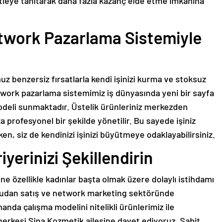
kitleye tanıtarak daha fazla kazanç elde etme imkanına
twork Pazarlama Sistemiyle
z benzersiz fırsatlarla kendi işinizi kurma ve stoksuz
work pazarlama sistemimiz iş dünyasında yeni bir sayfa
modeli sunmaktadır. Üstelik ürünleriniz merkezden
za profesyonel bir şekilde yönetilir. Bu sayede işiniz
ken, siz de kendinizi işinizi büyütmeye odaklayabilirsiniz.
iyerinizi Şekillendirin
ne özellikle kadınlar başta olmak üzere dolaylı istihdamı
rudan satış ve network marketing sektöründe
amanda çalışma modelini nitelikli ürünlerimiz ile
herkesi Sina Kozmetik ailesine davet ediyoruz. Sabit