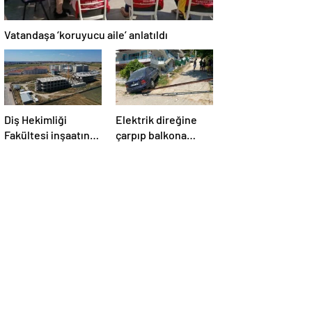
Vatandaşa ‘koruyucu aile’ anlatıldı
Diş Hekimliği
Elektrik direğine
Fakültesi inşaatında
çarpıp balkona
pürüz!
girdi!