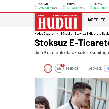
DOLAR
EURO
ALTIN
47,5950
55,1361
6.551,96
0.04%
0.19%
0
HABERLER
Hudut Gazetesi
Güncel
Stoksuz E-Ticarete Başl
Stoksuz E-Ticaret
Sina Kozmetik olarak sizlere sunduğum
0
BEĞENDİM
ABONE OL