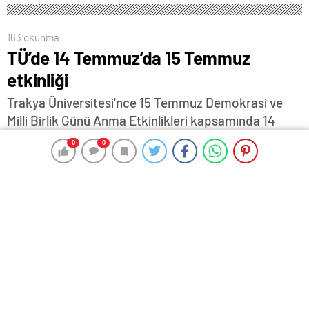
163 okunma
TÜ’de 14 Temmuz’da 15 Temmuz
etkinliği
Trakya Üniversitesi'nce 15 Temmuz Demokrasi ve
Milli Birlik Günü Anma Etkinlikleri kapsamında 14
Temmuz 2025 Pazartesi günü “Zaferin Adı Türkiye”
0
0
0
0
başlığı altında özel program gerçekleştirilecek…
11 Temmuz 2025 15:33
ABONE OL
News