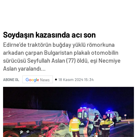
Soydaşın kazasında acı son
Edirne’de traktörün buğday yüklü römorkuna
arkadan çarpan Bulgaristan plakalı otomobilin
sürücüsü Seyfullah Aslan (77) öldü, eşi Necmiye
Aslan yaralandı...
18 Kasım 2024 15:34
ABONE OL
News