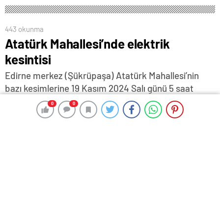
443 okunma
Atatürk Mahallesi’nde elektrik
kesintisi
Edirne merkez (Şükrüpaşa) Atatürk Mahallesi’nin
bazı kesimlerine 19 Kasım 2024 Salı günü 5 saat
süreyle elektrik verilemeyecek.
0
0
0
0
18 Kasım 2024 13:47
ABONE OL
News