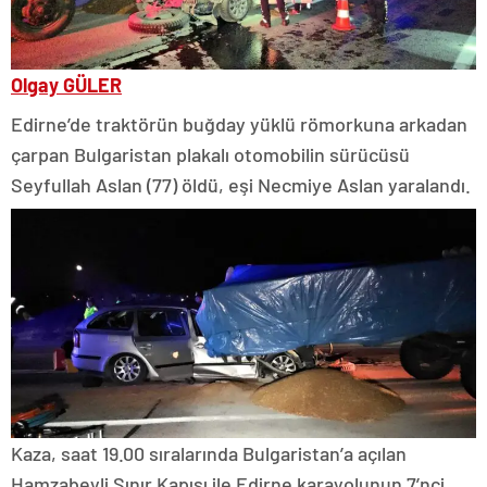
Olgay GÜLER
Edirne’de traktörün buğday yüklü römorkuna arkadan
çarpan Bulgaristan plakalı otomobilin sürücüsü
Seyfullah Aslan (77) öldü, eşi Necmiye Aslan yaralandı.
Kaza, saat 19.00 sıralarında Bulgaristan’a açılan
Hamzabeyli Sınır Kapısı ile Edirne karayolunun 7’nci