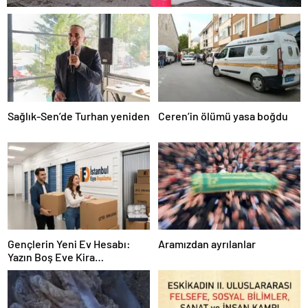
Sağlık-Sen’de Turhan yeniden
Ceren’in ölümü yasa boğdu
Gençlerin Yeni Ev Hesabı:
Aramızdan ayrılanlar
Yazın Boş Eve Kira
Ödenmeyecek