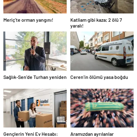
Meriç’te orman yangını!
Katliam gibi kaza; 2 ölü 7
yaralı!
Sağlık-Sen’de Turhan yeniden
Ceren’in ölümü yasa boğdu
Gençlerin Yeni Ev Hesabı:
Aramızdan ayrılanlar