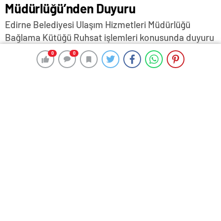
Müdürlüğü’nden Duyuru
Edirne Belediyesi Ulaşım Hizmetleri Müdürlüğü
Bağlama Kütüğü Ruhsat işlemleri konusunda duyuru
yayınladı.
0
0
0
0
26 Kasım 2024 11:42
ABONE OL
News