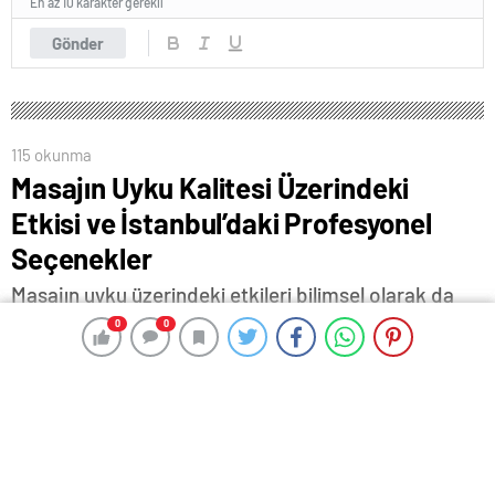
En az 10 karakter gerekli
Gönder
115 okunma
Masajın Uyku Kalitesi Üzerindeki
Etkisi ve İstanbul’daki Profesyonel
Seçenekler
Masajın uyku üzerindeki etkileri bilimsel olarak da
desteklenmektedir.
0
0
0
0
7 Mayıs 2025 11:12
ABONE OL
News