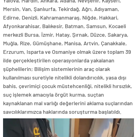
Yalova, Mardin, Ankara, Adana, Nevşehir, Kayseri,
Mersin, Van, Şanlıurfa, Tekirdağ, Ağrı, Adıyaman,
Edirne, Denizli, Kahramanmaraş, Niğde, Hakkari,
Afyonkarahisar, Balıkesir, Batman, Samsun, Kocaeli
merkezli Bursa, İzmir, Hatay, Şırnak, Düzce, Sakarya,
Muğla, Rize, Gümüşhane, Manisa, Artvin, Çanakkale,
Erzurum, Isparta ve Osmaniye olmak üzere toplam 39
ilde gerçekleştirilen operasyonlarda yakalanan
şüphelilerin; Bilişim sistemlerinin araç olarak
kullanılması suretiyle nitelikli dolandırıcılık, yasa dışı
bahis, çevrimiçi çocuk müstehcenliği, nitelikli hırsızlık,
suç işlemek amacıyla örgüt kurma, suçtan
kaynaklanan mal varlığı değerlerini aklama suçlarından
savcılıklarımızca haklarında soruşturma başlatıldı.