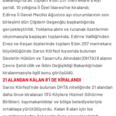
şeridi, 10 yıllığına İl Özel İdaresi’ne kiralandı.
Edirne İl Genel Meclisi Ağustos ayı oturumlarının son
birleşimi dün Çiğdem Gegeoğlu başkanlığında
gerçekleştirildi. Yoklama alımı ve tutanak özetlerinin
okunmasıyla başlayan toplantıda, Edirne Valiliği’nden
Enez ve Keşan ilçelerinde toplam 9 bin 257 metrekare
büyüklüğünde Saros Körfezi kıyısında bulunan
Devletin Hüküm ve Tasarrufu Altındaki (DHTA) 8 alanın
Çevre Şehircilik ve İklim Değişikliği Bakanlığı’ndan
kiralanmasıyla ilgili konu görüşüldü.
21 ALANDAN KALAN 8’İ DE KİRALANDI
Saros Körfezi’nde bulunan DHTA niteliğinde 21 alandan
daha önce kiralanan 13’ü Köylere Hizmet Götürme
Birlikleri, kaymakamlıklar ve bölge belediyeleriyle
ortaklaşa yürütülüyordu. Kalan 8 alan için ise
geçtiğimiz hafta Ankara’da ihale gerçekleştirildi.