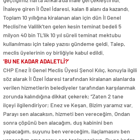
İhaleye giren İl Özel İdaresi, kalan 8 alanı da kazandı.
Toplam 10 yıllığına kiralanan alan için dün İl Genel
Meclisi’ne Valilik’ten gelen kesin teminat bedeli 5
milyon 40 bin TL’lik 10 yıl süreli teminat mektubu
kullanılması için talep yazısı gündeme geldi. Talep,
meclis üyelerinin oy birliğiyle kabul edildi.
‘BU NE KADAR ADALETLİ?’
CHP Enez İl Genel Meclis Üyesi Şenol Kılıç, konuyla ilgili
söz alarak İl Özel İdaresi tarafından kiralanan alanlarda
verilen hizmetlerin belediyeler tarafından karşılanmak
zorunda kalındığına dikkat çekerek; “Zaten 2 tane
ilçeyi ilgilendiriyor; Enez ve Keşan. Bizim yaramız var.
Parayı sen alacaksın, hizmeti ben vereceğim. Ondan
sonra çöpünü ben alacağım, duş kabinini ben
yapacağım, suyunu ben vereceğim, ilaçlamasını ben
yapacağım ama parayı sen toplayacaksın. Bu ne kadar