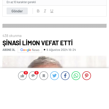
En az 10 karakter gerekli
Gönder
438 okunma
ŞİNASİ LİMON VEFAT ETTİ
9 Ağustos 2024 16:24
ABONE OL
News
0
0
0
0