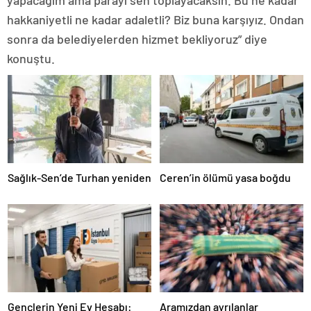
hakkaniyetli ne kadar adaletli? Biz buna karşıyız. Ondan
sonra da belediyelerden hizmet bekliyoruz” diye
konuştu.
Sağlık-Sen’de Turhan yeniden
Ceren’in ölümü yasa boğdu
Gençlerin Yeni Ev Hesabı:
Aramızdan ayrılanlar