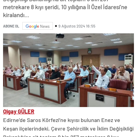
metrekare 8 kıyı şeridi, 10 yıllığına İl Özel İdaresi'ne
kiralandı…
9 Ağustos 2024 16:55
ABONE OL
News
Olgay GÜLER
Edirne’de Saros Körfezi’ne kıyısı bulunan Enez ve
Keşan ilçelerindeki, Çevre Şehircilik ve İklim Değişikliği
Bakanlığı’na ait toplam 9 bin 257 metrekare 8 kıyı