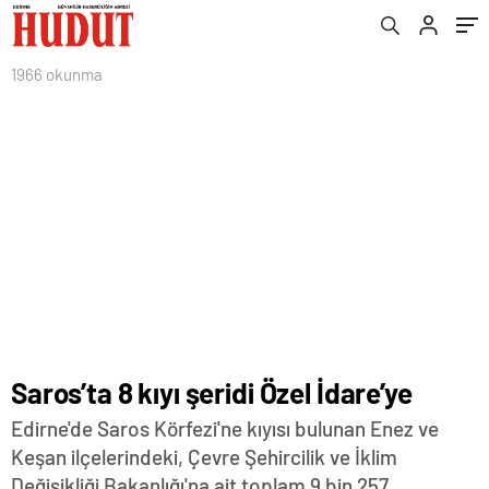
1966 okunma
Saros’ta 8 kıyı şeridi Özel İdare’ye
Edirne'de Saros Körfezi'ne kıyısı bulunan Enez ve
Keşan ilçelerindeki, Çevre Şehircilik ve İklim
Değişikliği Bakanlığı'na ait toplam 9 bin 257