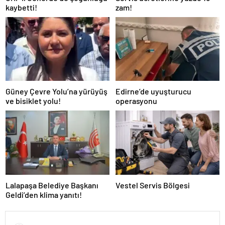
kaybetti!
zam!
Güney Çevre Yolu’na yürüyüş
Edirne’de uyuşturucu
ve bisiklet yolu!
operasyonu
Lalapaşa Belediye Başkanı
Vestel Servis Bölgesi
Geldi’den klima yanıtı!