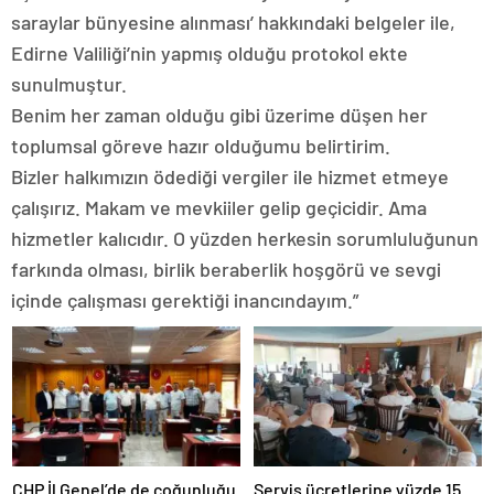
saraylar bünyesine alınması’ hakkındaki belgeler ile,
Edirne Valiliği’nin yapmış olduğu protokol ekte
sunulmuştur.
Benim her zaman olduğu gibi üzerime düşen her
toplumsal göreve hazır olduğumu belirtirim.
Bizler halkımızın ödediği vergiler ile hizmet etmeye
çalışırız. Makam ve mevkiiler gelip geçicidir. Ama
hizmetler kalıcıdır. O yüzden herkesin sorumluluğunun
farkında olması, birlik beraberlik hoşgörü ve sevgi
içinde çalışması gerektiği inancındayım.”
CHP İl Genel’de de çoğunluğu
Servis ücretlerine yüzde 15