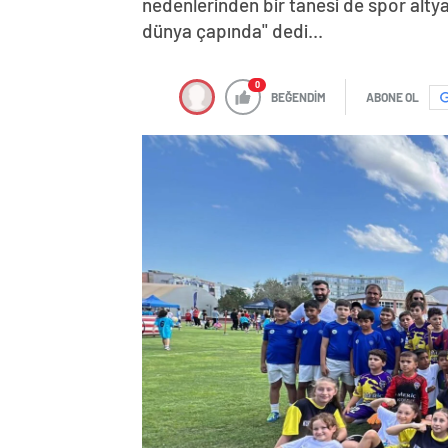
nedenlerinden bir tanesi de spor alty
dünya çapında" dedi...
0
BEĞENDİM
ABONE OL