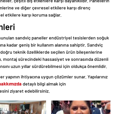
ller, çeşitli dış etkenlere karşı dayanıklıdır. Panellerin
imlerine ve diğer çevresel etkilere karşı direnç
sel etkilere karşı koruma sağlar.
leri
 sunulan sandviç paneller endüstriyel tesislerden soğuk
rına kadar geniş bir kullanım alanına sahiptir. Sandviç
doğru teknik özelliklerde seçilen ürün bileşenlerine
lığı, montaj sürecindeki hassasiyet ve sonrasında düzenli
nsını uzun yıllar sürdürebilmesi için oldukça önemlidir.
 her yapının ihtiyacına uygun çözümler sunar. Yapılarınız
hakkımızda
detaylı bilgi almak için
sini ziyaret edebilirsiniz.