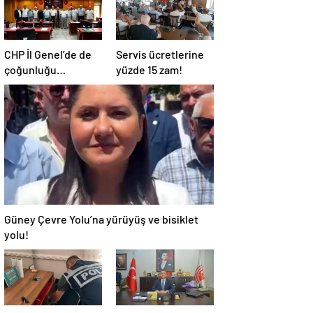
CHP İl Genel’de de
Servis ücretlerine
çoğunluğu
yüzde 15 zam!
kaybetti!
Güney Çevre Yolu’na yürüyüş ve bisiklet
yolu!