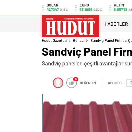
DOLAR
EURO
ALTIN
47,7047
55,1969
6.657,79
0.15%
0.32%
2,
HABERLER
Hudut Gazetesi
Güncel
Sandviç Panel Firması Ça
Sandviç Panel Firm
Sandviç paneller, çeşitli avantajlar su
0
BEĞENDİM
ABONE OL