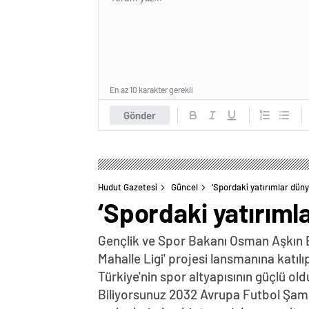
En az 10 karakter gerekli
Gönder
Hudut Gazetesi
Güncel
‘Spordaki yatırımlar dün
‘Spordaki yatırıml
Gençlik ve Spor Bakanı Osman Aşkın Ba
Mahalle Ligi' projesi lansmanına katılı
Türkiye'nin spor altyapısının güçlü ol
Biliyorsunuz 2032 Avrupa Futbol Şamp