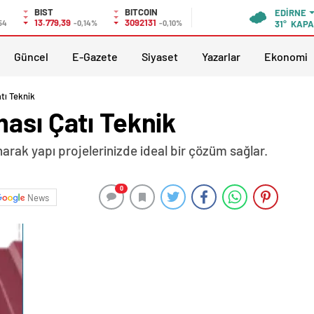
BIST
BITCOIN
EDIRNE
13.779,39
3092131
54
-0,14%
-0,10%
31°
KAPA
Güncel
E-Gazete
Siyaset
Yazarlar
Ekonomi
tı Teknik
ası Çatı Teknik
narak yapı projelerinizde ideal bir çözüm sağlar.
0
News