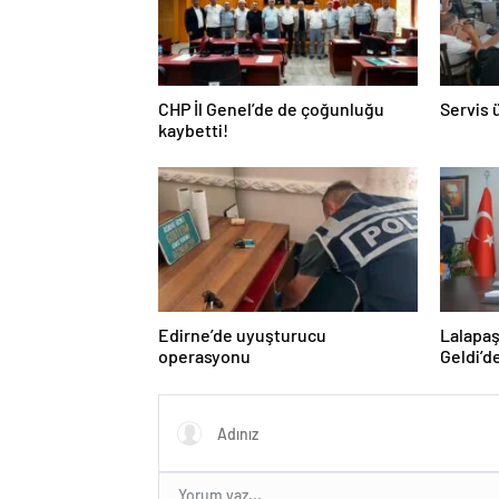
CHP İl Genel’de de çoğunluğu
Servis 
kaybetti!
Edirne’de uyuşturucu
Lalapaş
operasyonu
Geldi’d