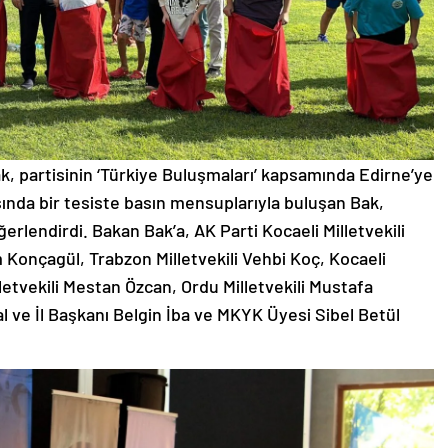
, partisinin ‘Türkiye Buluşmaları’ kapsamında Edirne’ye
ısında bir tesiste basın mensuplarıyla buluşan Bak,
ğerlendirdi. Bakan Bak’a, AK Parti Kocaeli Milletvekili
m Konçagül, Trabzon Milletvekili Vehbi Koç, Kocaeli
lletvekili Mestan Özcan, Ordu Milletvekili Mustafa
l ve İl Başkanı Belgin İba ve MKYK Üyesi Sibel Betül