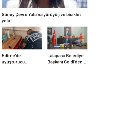
Güney Çevre Yolu’na yürüyüş ve bisiklet
yolu!
Edirne’de
Lalapaşa Belediye
uyuşturucu
Başkanı Geldi’den
operasyonu
klima yanıtı!