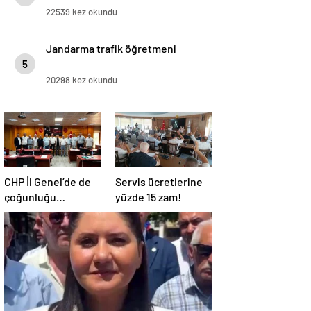
22539 kez okundu
Jandarma trafik öğretmeni
5
20298 kez okundu
CHP İl Genel’de de
Servis ücretlerine
çoğunluğu
yüzde 15 zam!
kaybetti!