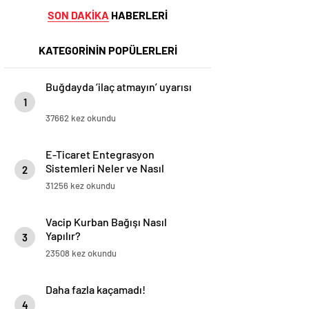
SON DAKİKA
HABERLERİ
KATEGORİNİN POPÜLERLERİ
Buğdayda ‘ilaç atmayın’ uyarısı
1
37662 kez okundu
E-Ticaret Entegrasyon
Sistemleri Neler ve Nasıl
2
Yapılır?
31256 kez okundu
Vacip Kurban Bağışı Nasıl
Yapılır?
3
23508 kez okundu
Daha fazla kaçamadı!
4