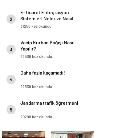
E-Ticaret Entegrasyon
Sistemleri Neler ve Nasıl
2
Yapılır?
31256 kez okundu
Vacip Kurban Bağışı Nasıl
Yapılır?
3
23508 kez okundu
Daha fazla kaçamadı!
4
22539 kez okundu
Jandarma trafik öğretmeni
5
20298 kez okundu