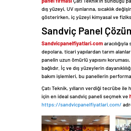
panel firması
Çatı Teknik’in sunduğu pane
dış yüzeyi, UV ışınlarına, sıcaklık değiş
gösterirken, iç yüzeyi kimyasal ve fizik
Sandviç Panel Çözüm
Sandvicpanelfiyatlari.com
aracılığıyla
depolara, ticari yapılardan tarım alanla
panelin uzun ömürlü yapısını koruması, 
bağlıdır. İç ve dış yüzeylerin dayanıklı
bakım işlemleri, bu panellerin performa
Çatı Teknik, yılların verdiği tecrübe ile
için en ideal sandviç paneli seçmek ve
https://sandvicpanelfiyatlari.com/
adre