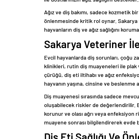
Ağız ve diş bakımı, sadece kozmetik bir
önlenmesinde kritik rol oynar. Sakarya v
hayvanların diş ve ağız sağlığını korum
Sakarya Veteriner İl
Evcil hayvanlarda diş sorunları, çoğu
klinikleri, rutin diş muayeneleri ile pla
çürüğü, diş eti iltihabı ve ağız enfeksi
hayvanın yaşına, cinsine ve beslenme al
Diş muayenesi sırasında sadece mevcut
oluşabilecek riskler de değerlendirilir.
korunur ve olası ağrı veya enfeksiyon ris
muayene sonrası bilgilendirerek evde b
Diş Eti Sağlığı Ve Önl