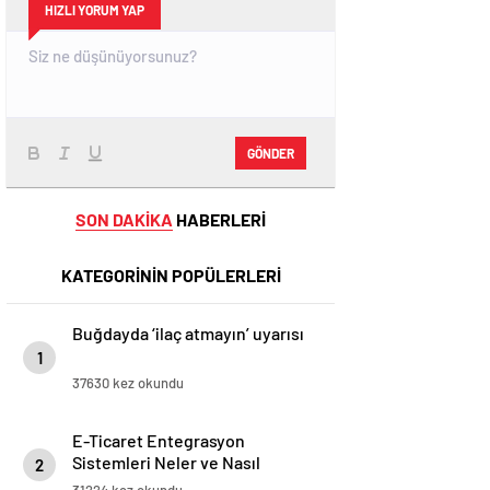
HIZLI YORUM YAP
GÖNDER
SON DAKİKA
HABERLERİ
KATEGORİNİN POPÜLERLERİ
Buğdayda ‘ilaç atmayın’ uyarısı
1
37630 kez okundu
E-Ticaret Entegrasyon
Sistemleri Neler ve Nasıl
2
Yapılır?