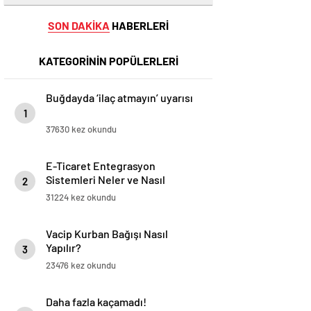
SON DAKİKA
HABERLERİ
KATEGORİNİN POPÜLERLERİ
Buğdayda ‘ilaç atmayın’ uyarısı
1
37630 kez okundu
E-Ticaret Entegrasyon
Sistemleri Neler ve Nasıl
2
Yapılır?
31224 kez okundu
Vacip Kurban Bağışı Nasıl
Yapılır?
3
23476 kez okundu
Daha fazla kaçamadı!