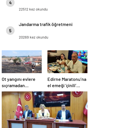
4
22512 kez okundu
Jandarma trafik öğretmeni
5
20269 kez okundu
Ot yangını evlere
Edirne Maratonu’na
sıçramadan
el emeği ‘çinili’
söndürüldü!
madalya!