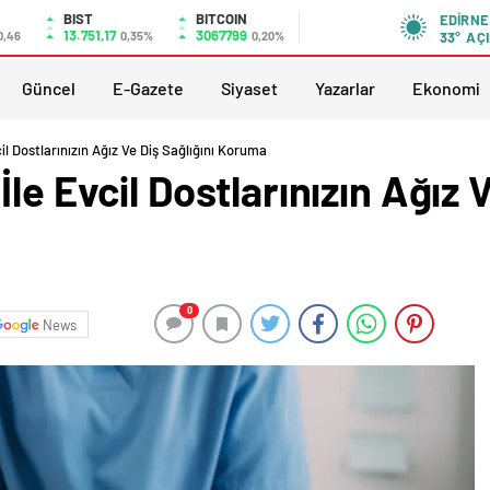
BIST
BITCOIN
EDIRNE
13.751,17
3067799
0,46
0,35%
0,20%
33°
AÇI
Güncel
E-Gazete
Siyaset
Yazarlar
Ekonomi
il Dostlarınızın Ağız Ve Diş Sağlığını Koruma
le Evcil Dostlarınızın Ağız V
0
News