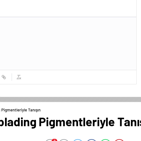
 Pigmentleriyle Tanışın
lading Pigmentleriyle Tanı
0