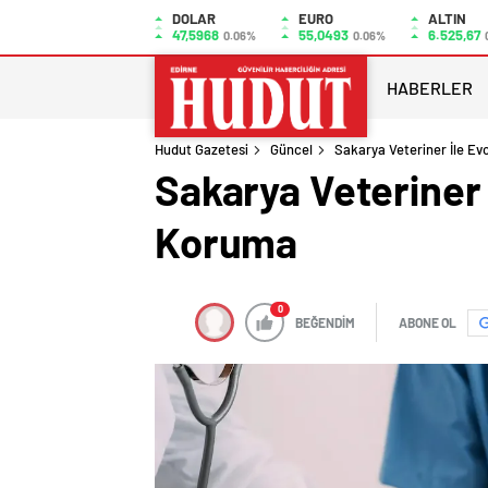
DOLAR
EURO
ALTIN
47,5968
55,0493
6.525,67
0.06%
0.06%
HABERLER
Hudut Gazetesi
Güncel
Sakarya Veteriner İle Evc
Sakarya Veteriner İ
Koruma
0
BEĞENDİM
ABONE OL