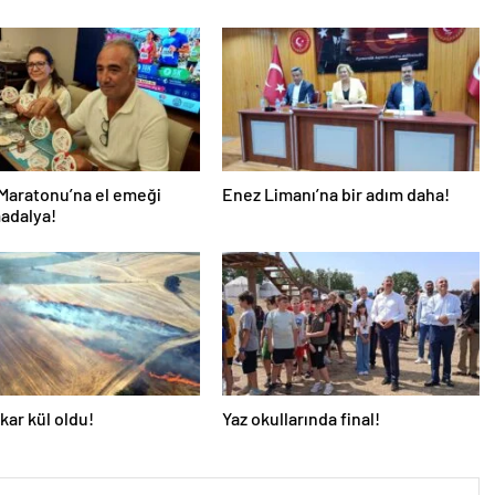
Maratonu’na el emeği
Enez Limanı’na bir adım daha!
 madalya!
kar kül oldu!
Yaz okullarında final!