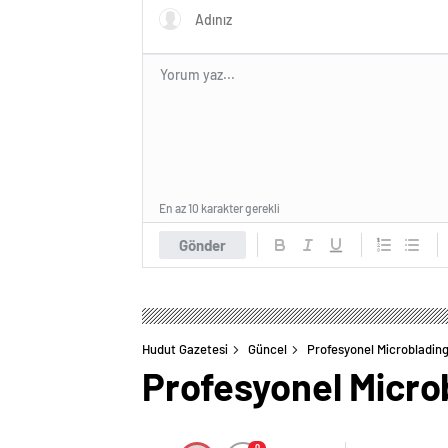
En az 10 karakter gerekli
Gönder
Hudut Gazetesi
Güncel
Profesyonel Microblading
Profesyonel Microb
0