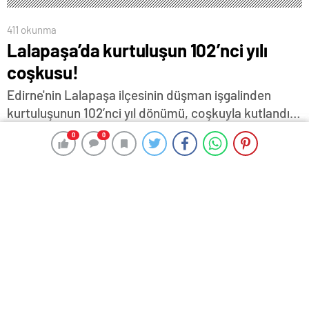
411 okunma
Lalapaşa’da kurtuluşun 102’nci yılı
coşkusu!
Edirne'nin Lalapaşa ilçesinin düşman işgalinden
kurtuluşunun 102’nci yıl dönümü, coşkuyla kutlandı…
0
0
0
0
27 Kasım 2024 17:19
ABONE OL
News