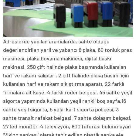
Adreslerde yapılan aramalarda, sahte olduğu
değerlendirilen yerli ve yabancı 6 plaka, 60 tonluk pres
makinesi, plaka boyama makinesi, dijital baskı
makinesi, 250 çift halinde plaka basımında kullanılan
harf ve rakam kalıpları, 2 çift halinde plaka basımı için
kullanılan harf ve rakam sıkıştırma aparatı, 22 farklı
firmalara ait kaşe, 4 farklı roder belgesi, 45 sahte yeşil
sigorta yapımında kullanılan yeşil renkli boş sayfa,16
sahte yeşil sigorta, 5 yeşil kart sigorta poliçesi, 3
sahte transit refakat belgesi, 7 sahte dolaşım belgesi,
27 led monitör, 4 televizyon, 800 faturası bulunmayan
‘Viking şapkası’ olarak tabir edilen plastik şapka ele