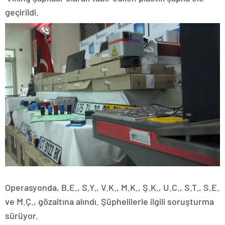
geçirildi.
Operasyonda, B.E., S.Y., V.K., M.K., Ş.K., U.C., S.T., S.E.
ve M.Ç., gözaltına alındı. Şüphelilerle ilgili soruşturma
sürüyor.