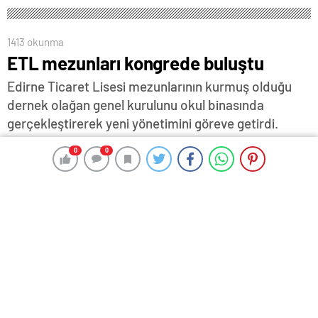
1413 okunma
ETL mezunları kongrede buluştu
Edirne Ticaret Lisesi mezunlarının kurmuş olduğu
dernek olağan genel kurulunu okul binasında
gerçekleştirerek yeni yönetimini göreve getirdi.
17 Eylül 2024 17:36
ABONE OL
News
0
0
0
0