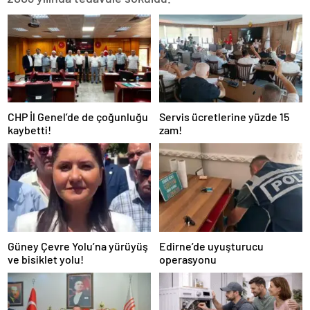
CHP İl Genel’de de çoğunluğu
Servis ücretlerine yüzde 15
kaybetti!
zam!
Güney Çevre Yolu’na yürüyüş
Edirne’de uyuşturucu
ve bisiklet yolu!
operasyonu