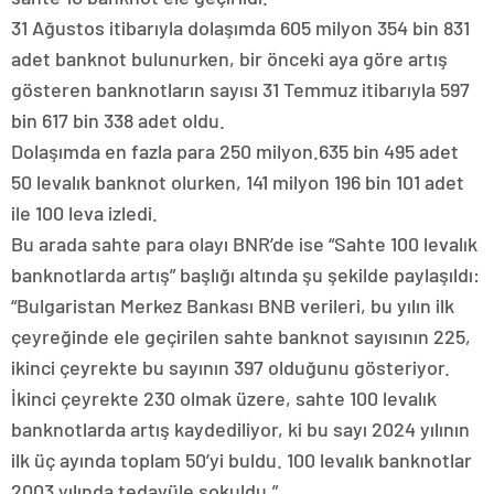
31 Ağustos itibarıyla dolaşımda 605 milyon 354 bin 831
adet banknot bulunurken, bir önceki aya göre artış
gösteren banknotların sayısı 31 Temmuz itibarıyla 597
bin 617 bin 338 adet oldu.
Dolaşımda en fazla para 250 milyon.635 bin 495 adet
50 levalık banknot olurken, 141 milyon 196 bin 101 adet
ile 100 leva izledi.
Bu arada sahte para olayı BNR’de ise “Sahte 100 levalık
banknotlarda artış” başlığı altında şu şekilde paylaşıldı:
“Bulgaristan Merkez Bankası BNB verileri, bu yılın ilk
çeyreğinde ele geçirilen sahte banknot sayısının 225,
ikinci çeyrekte bu sayının 397 olduğunu gösteriyor.
İkinci çeyrekte 230 olmak üzere, sahte 100 levalık
banknotlarda artış kaydediliyor, ki bu sayı 2024 yılının
ilk üç ayında toplam 50’yi buldu. 100 levalık banknotlar
2003 yılında tedavüle sokuldu.”