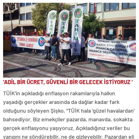
‘ADİL BİR ÜCRET, GÜVENLİ BİR GELECEK İSTİYORUZ ‘
TÜİK’in açıkladığı enflasyon rakamlarıyla halkın
yaşadığı gerçekler arasında da dağlar kadar fark
olduğunu söyleyen Şişko, “TÜİK hala ‘güzel havalardan’
bahsediyor. Biz emekçiler pazarda, manavda, sokakta
gerçek enflasyonu yaşıyoruz. Açıkladığınız veriler bu
yangını ne söndürebilir, ne de gizleyebilir. Pazardan eli