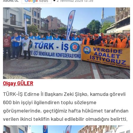
2 Temmuz 2025 13:35
ABONE OL
News
Olgay GÜLER
TÜRK-İŞ Edirne İl Başkanı Zeki Şişko, kamuda görevli
600 bin işçiyi ilgilendiren toplu sözleşme
görüşmelerinde, geçtiğimiz hafta hükümet tarafından
verilen ikinci teklifin kabul edilebilir olmadığını belirtti.