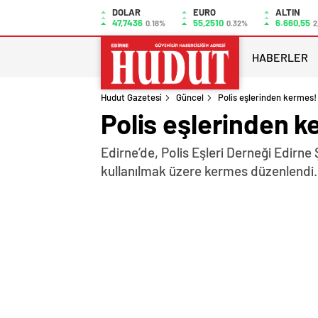
DOLAR
EURO
ALTIN
47,7436
55,2510
6.660,55
0.18%
0.32%
2
HABERLER
Hudut Gazetesi
Güncel
Polis eşlerinden kermes!
Polis eşlerinden 
Edirne’de, Polis Eşleri Derneği Edirne
kullanılmak üzere kermes düzenlend