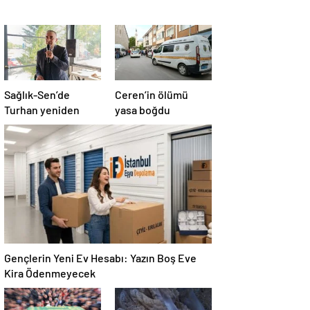
Sağlık-Sen’de
Ceren’in ölümü
Turhan yeniden
yasa boğdu
Gençlerin Yeni Ev Hesabı: Yazın Boş Eve
Kira Ödenmeyecek