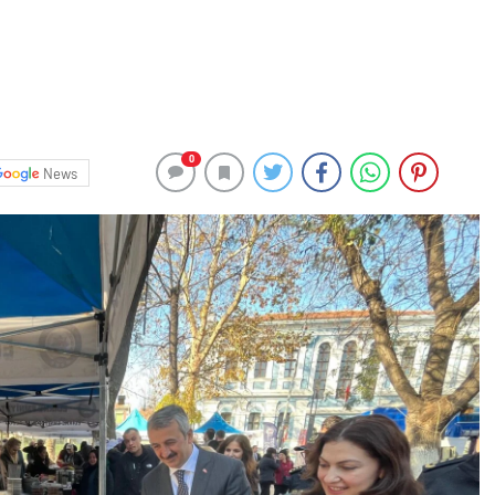
0
News