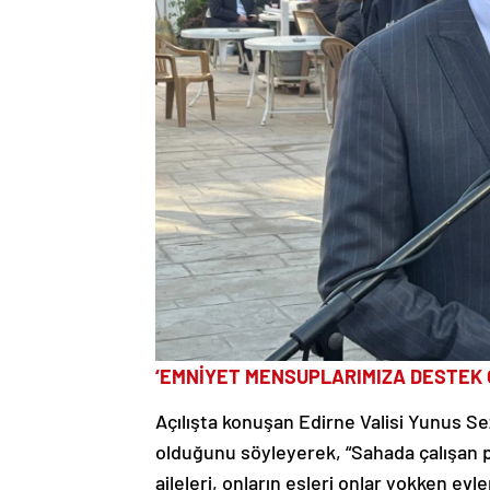
‘EMNİYET MENSUPLARIMIZA DESTEK 
Açılışta konuşan Edirne Valisi Yunus Se
olduğunu söyleyerek, “Sahada çalışan po
aileleri, onların eşleri onlar yokken evl