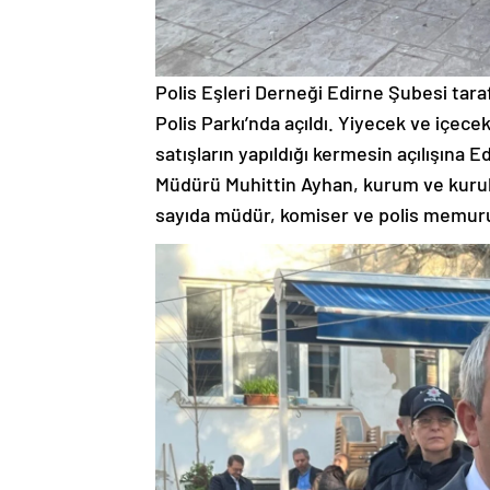
Polis Eşleri Derneği Edirne Şubesi tar
Polis Parkı’nda açıldı. Yiyecek ve içec
satışların yapıldığı kermesin açılışına 
Müdürü Muhittin Ayhan, kurum ve kurulu
sayıda müdür, komiser ve polis memuruyl