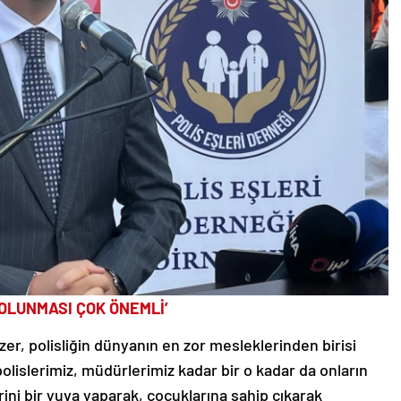
OLUNMASI ÇOK ÖNEMLİ’
zer, polisliğin dünyanın en zor mesleklerinden birisi
lislerimiz, müdürlerimiz kadar bir o kadar da onların
erini bir yuva yaparak, çocuklarına sahip çıkarak