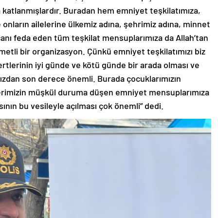
da katlanmışlardır. Buradan hem emniyet teşkilatımıza,
onların ailelerine ülkemiz adına, şehrimiz adına, minnet
canı feda eden tüm teşkilat mensuplarımıza da Allah’tan
etli bir organizasyon. Çünkü emniyet teşkilatımızı biz
fertlerinin iyi günde ve kötü günde bir arada olması ve
mızdan son derece önemli. Burada çocuklarımızın
islerimizin müşkül duruma düşen emniyet mensuplarımıza
ının bu vesileyle açılması çok önemli” dedi.