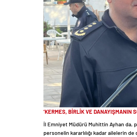
‘KERMES, BİRLİK VE DANAYIŞMANIN 
İl Emniyet Müdürü Muhittin Ayhan da, p
personelin kararlılığı kadar ailelerin de