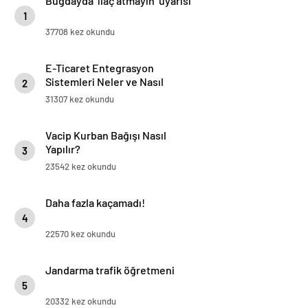
Buğdayda ‘ilaç atmayın’ uyarısı
1
37708 kez okundu
E-Ticaret Entegrasyon
Sistemleri Neler ve Nasıl
2
Yapılır?
31307 kez okundu
Vacip Kurban Bağışı Nasıl
Yapılır?
3
23542 kez okundu
Daha fazla kaçamadı!
4
22570 kez okundu
Jandarma trafik öğretmeni
5
20332 kez okundu