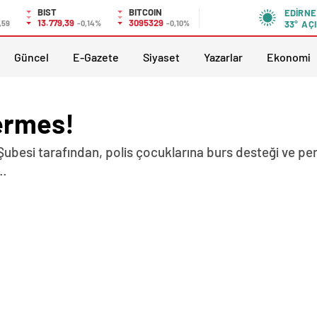
BIST
BITCOIN
EDIRNE
13.779,39
3095329
,59
-0,14%
-0,10%
33°
AÇI
Güncel
E-Gazete
Siyaset
Yazarlar
Ekonomi
kermes!
 Şubesi tarafından, polis çocuklarına burs desteği ve per
i…