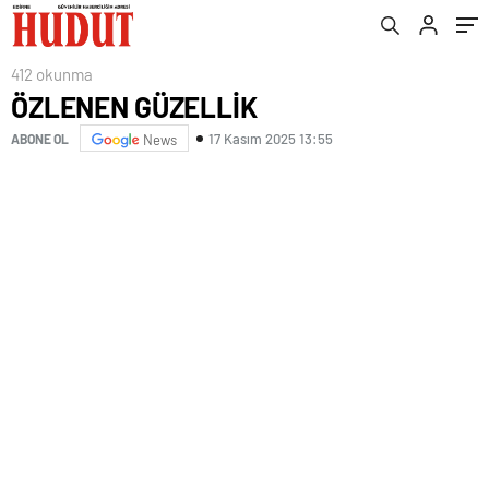
412 okunma
ÖZLENEN GÜZELLİK
17 Kasım 2025 13:55
ABONE OL
News