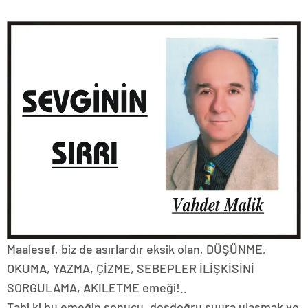
Maalesef, biz de asırlardır eksik olan, DÜŞÜNME,
OKUMA, YAZMA, ÇİZME, SEBEPLER İLİŞKİSİNİ
SORGULAMA, AKILETME emeği!..
Tabi ki bu emeğin sonucu, dosdoğru şuura ulaşmak ve