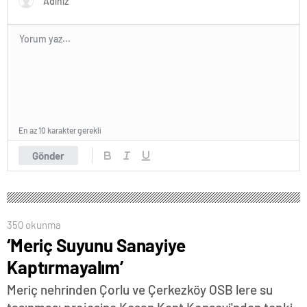
En az 10 karakter gerekli
Gönder
350 okunma
‘Meriç Suyunu Sanayiye
Kaptırmayalım’
Meriç nehrinden Çorlu ve Çerkezköy OSB lere su