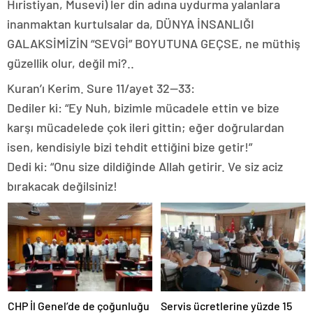
Hıristiyan, Musevi) ler din adına uydurma yalanlara
inanmaktan kurtulsalar da, DÜNYA İNSANLIĞI
GALAKSİMİZİN “SEVGİ” BOYUTUNA GEÇSE, ne müthiş
güzellik olur, değil mi?..
Kuran’ı Kerim. Sure 11/ayet 32—33:
Dediler ki: “Ey Nuh, bizimle mücadele ettin ve bize
karşı mücadelede çok ileri gittin; eğer doğrulardan
isen, kendisiyle bizi tehdit ettiğini bize getir!”
Dedi ki: “Onu size dildiğinde Allah getirir. Ve siz aciz
bırakacak değilsiniz!
CHP İl Genel’de de çoğunluğu
Servis ücretlerine yüzde 15