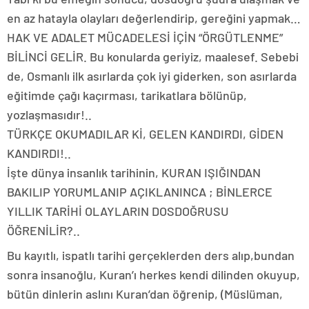
en az hatayla olayları değerlendirip, gereğini yapmak…
HAK VE ADALET MÜCADELESİ İÇİN “ÖRGÜTLENME”
BİLİNCİ GELİR. Bu konularda geriyiz, maalesef. Sebebi
de, Osmanlı ilk asırlarda çok iyi giderken, son asırlarda
eğitimde çağı kaçırması, tarikatlara bölünüp,
yozlaşmasıdır!..
TÜRKÇE OKUMADILAR Kİ, GELEN KANDIRDI, GİDEN
KANDIRDI!..
İşte dünya insanlık tarihinin, KURAN IŞIĞINDAN
BAKILIP YORUMLANIP AÇIKLANINCA ; BİNLERCE
YILLIK TARİHİ OLAYLARIN DOSDOĞRUSU
ÖĞRENİLİR?..
Bu kayıtlı, ispatlı tarihi gerçeklerden ders alıp,bundan
sonra insanoğlu, Kuran’ı herkes kendi dilinden okuyup,
bütün dinlerin aslını Kuran’dan öğrenip, (Müslüman,