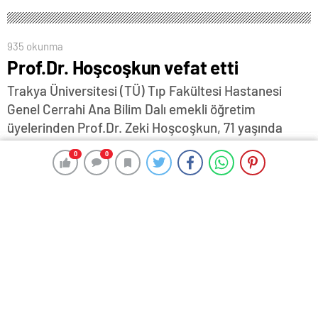
935 okunma
Prof.Dr. Hoşcoşkun vefat etti
Trakya Üniversitesi (TÜ) Tıp Fakültesi Hastanesi
Genel Cerrahi Ana Bilim Dalı emekli öğretim
üyelerinden Prof.Dr. Zeki Hoşcoşkun, 71 yaşında
yaşamını yitirdi…Hoşcoşkun, Eski Cami’de kılınan
0
0
0
0
cenaze namazından sonra Osmanlı Köyü’nde
toprağa verildi…
15 Aralık 2025 16:42
ABONE OL
News