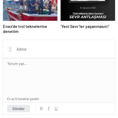
Enez’de trol teknelerine
‘Yeni Sevr’ler yaşanmasın!’
denetim
En az 10 karakter gerekli
Gönder