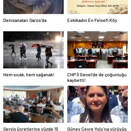
Denizanaları Saros’da
Eskikadın En Felsefi Köy
Hem sıcak, hem sağanak!
CHP İl Genel’de de çoğunluğu
kaybetti!
Servis ücretlerine yüzde 15
Güney Çevre Yolu’na yürüyüş