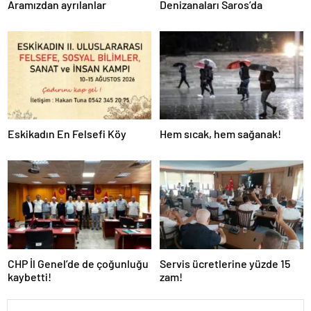
Aramızdan ayrılanlar
Denizanaları Saros’da
Eskikadın En Felsefi Köy
Hem sıcak, hem sağanak!
CHP İl Genel’de de çoğunluğu
Servis ücretlerine yüzde 15
kaybetti!
zam!