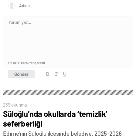
En az 10 karakter gerekli
Gönder
239 okunma
Süloğlu’nda okullarda ‘temizlik’
seferberliği
Edirne'nin Süloğlu ilçesinde belediye, 2025-2026