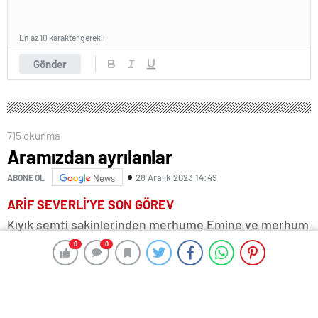
En az 10 karakter gerekli
Gönder
715 okunma
Aramızdan ayrılanlar
28 Aralık 2023 14:49
ABONE OL
News
ARİF SEVERLİ’YE SON GÖREV
Kıyık semti sakinlerinden merhume Emine ve merhum
Sabri Severli’nin oğulları, Edirne Bele-diyesi
0
0
0
0
çalışanlarından Arif Severli 55 yaşında vefat etti.
Merhum Arif Severli’nin cenazesi dün Kıyık Yeni
Cami’de öğle namazını takiben kılınan cenaze