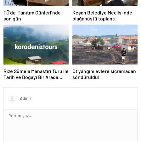
TÜ’de ‘Tanıtım Günleri’nde
Keşan Belediye Meclisi’nde
son gün
olağanüstü toplantı
Rize Sümela Manastırı Turu ile
Ot yangını evlere sıçramadan
Tarih ve Doğayı Bir Arada
söndürüldü!
Keşfedin