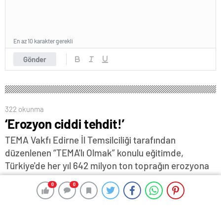
En az 10 karakter gerekli
Gönder
322 okunma
‘Erozyon ciddi tehdit!’
TEMA Vakfı Edirne İl Temsilciliği tarafından
düzenlenen “TEMA'lı Olmak” konulu eğitimde,
Türkiye'de her yıl 642 milyon ton toprağın erozyona
uğradığı, bu kaybın yüzde 92'sinin tarım ve mera
0
0
0
0
alanlarında gerçekleştiğine dikkat çekilerek, “Ülke
genelindeki toprakların yüzde 75'i çölleşme
açısından orta ve yüksek hassasiyet grubunda yer