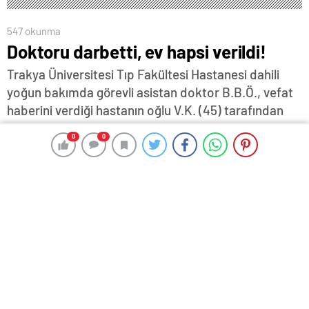
547 okunma
Doktoru darbetti, ev hapsi verildi!
Trakya Üniversitesi Tıp Fakültesi Hastanesi dahili
yoğun bakımda görevli asistan doktor B.B.Ö., vefat
haberini verdiği hastanın oğlu V.K. (45) tarafından
darp edildi…Hastanenin güvenlik kamerasına da
0
0
0
0
yansıyan olay sonrası V.K. çıkarıldığı hakimlikçe ev
hapsiyle cezalandırıldı…
7 Şubat 2024 18:59
ABONE OL
News