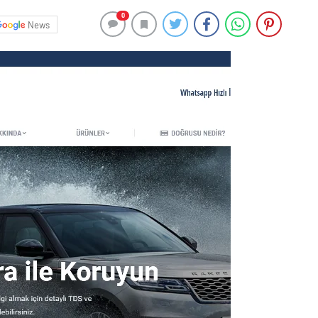
0
News