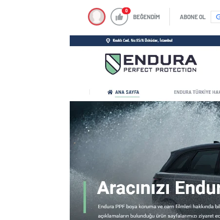
0
BEĞENDİM
ABONE OL