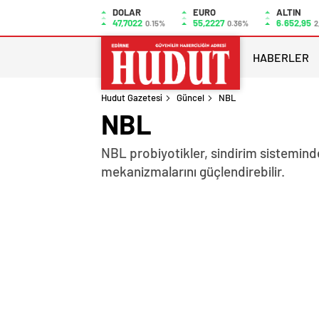
DOLAR
EURO
ALTIN
47,7022
55,2227
6.652,95
0.15%
0.36%
2
HABERLER
Hudut Gazetesi
Güncel
NBL
NBL
NBL probiyotikler, sindirim sistemin
mekanizmalarını güçlendirebilir.