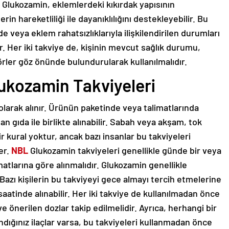
ir. Glukozamin, eklemlerdeki kıkırdak yapısının
in hareketliliği ile dayanıklılığını destekleyebilir. Bu
e veya eklem rahatsızlıklarıyla ilişkilendirilen durumları
r. Her iki takviye de, kişinin mevcut sağlık durumu,
aktörler göz önünde bulundurularak kullanılmalıdır.
ukozamin Takviyeleri
olarak alınır. Ürünün paketinde veya talimatlarında
man gıda ile birlikte alınabilir. Sabah veya akşam, tok
bir kural yoktur, ancak bazı insanlar bu takviyeleri
er.
NBL
Glukozamin takviyeleri genellikle günde bir veya
imatlarına göre alınmalıdır. Glukozamin genellikle
. Bazı kişilerin bu takviyeyi gece almayı tercih etmelerine
aatinde alınabilir. Her iki takviye de kullanılmadan önce
e önerilen dozlar takip edilmelidir. Ayrıca, herhangi bir
ndığınız ilaçlar varsa, bu takviyeleri kullanmadan önce