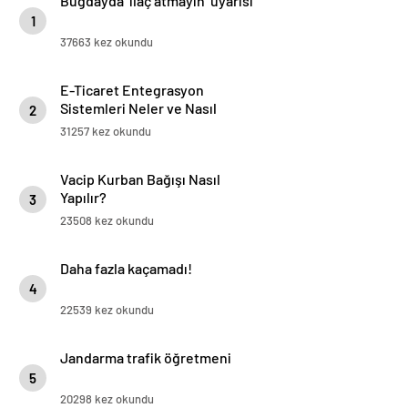
Buğdayda ‘ilaç atmayın’ uyarısı
1
37663 kez okundu
E-Ticaret Entegrasyon
Sistemleri Neler ve Nasıl
2
Yapılır?
31257 kez okundu
Vacip Kurban Bağışı Nasıl
Yapılır?
3
23508 kez okundu
Daha fazla kaçamadı!
4
22539 kez okundu
Jandarma trafik öğretmeni
5
20298 kez okundu