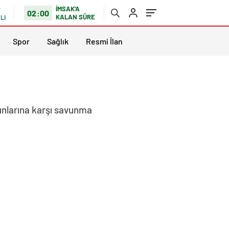
İMSAK'A
02:00
KALAN SÜRE
LI
Spor
Sağlık
Resmi İlan
unlarına karşı savunma