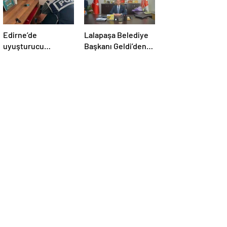
Edirne’de
Lalapaşa Belediye
uyuşturucu
Başkanı Geldi’den
operasyonu
klima yanıtı!