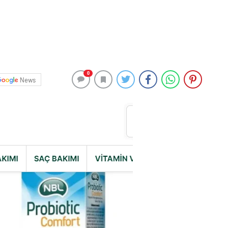
0
News