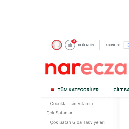
0
BEĞENDİM
ABONE OL