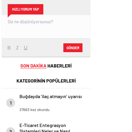
HIZLI YORUM YAP
GÖNDER
SON DAKİKA
HABERLERİ
KATEGORİNİN POPÜLERLERİ
Buğdayda ‘ilaç atmayın’ uyarısı
1
37663 kez okundu
E-Ticaret Entegrasyon
Sistemleri Neler ve Nasıl
2