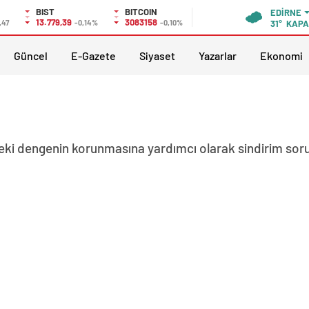
BIST
BITCOIN
EDIRNE
13.779,39
3083158
,47
-0,14%
-0,10%
31°
KAPA
Güncel
E-Gazete
Siyaset
Yazarlar
Ekonomi
deki dengenin korunmasına yardımcı olarak sindirim sor