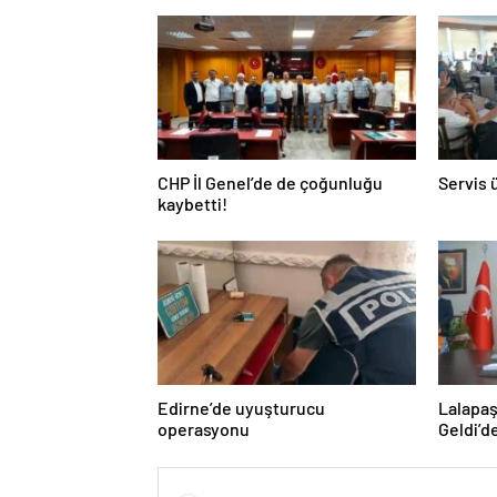
CHP İl Genel’de de çoğunluğu
Servis 
kaybetti!
Edirne’de uyuşturucu
Lalapaş
operasyonu
Geldi’d