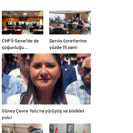
CHP İl Genel’de de
Servis ücretlerine
çoğunluğu
yüzde 15 zam!
kaybetti!
Güney Çevre Yolu’na yürüyüş ve bisiklet
yolu!