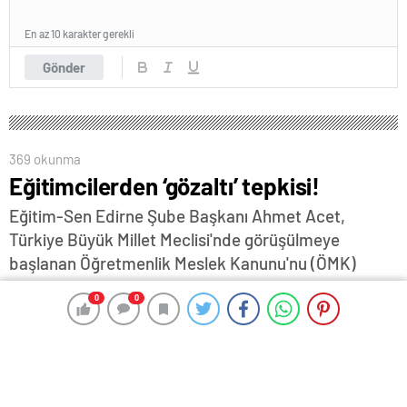
En az 10 karakter gerekli
Gönder
369 okunma
Eğitimcilerden ‘gözaltı’ tepkisi!
Eğitim-Sen Edirne Şube Başkanı Ahmet Acet,
Türkiye Büyük Millet Meclisi'nde görüşülmeye
başlanan Öğretmenlik Meslek Kanunu'nu (ÖMK)
protesto amaçlı açıklama yapmak isteyen Eğitim-
0
0
0
0
Sen üyelerine yönelik müdahale ve beraberinde 11
kişinin gözaltına alınmasına tepki gösterdi...Acet,
"Bu saldırılar, yasaklamalar, işkence ederek
gözaltına almalar fiili ve meşru mücadelemizden bir
adım olsun geri adım attırmayacaktır. Sessiz