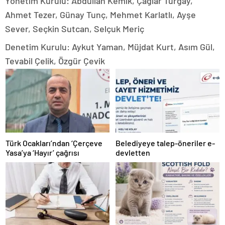
Yönetim Kurulu: Abdullah Kemik, Çağlar Turgay,
Ahmet Tezer, Günay Tunç, Mehmet Karlatlı, Ayşe
Sever, Seçkin Sutcan, Selçuk Meriç
Denetim Kurulu: Aykut Yaman, Müjdat Kurt, Asım Gül,
Tevabil Çelik, Özgür Çevik
Türk Ocakları’ndan ‘Çerçeve
Belediyeye talep-öneriler e-
Yasa’ya ‘Hayır’ çağrısı
devletten