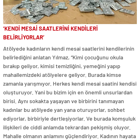
‘KENDİ MESAİ SAATLERİNİ KENDİLERİ
BELİRLİYORLAR’
Atölyede kadınların kendi mesai saatlerini kendilerinin
belirlediğini anlatan Yılmaz, “Kimi çocuğunu okula
bırakıp geliyor, kimisi temizliğini, yemeğini yapıp
mahallemizdeki atölyelere geliyor. Burada kimse
zamanla yarışmıyor. Herkes kendi mesai saatini kendisi
oluşturuyor. Yani bu bizim için en önemli unsurlardan
birisi. Aynı sokakta yaşayan ve birbirini tanımayan
kadınlar bu atölyede yan yana oturuyorlar, sohbet
ediyorlar, birbiriyle dertleşiyorlar. Ve burada komşuluk
ilişkileri de ciddi anlamda tekrardan pekişmiş oluyor.
Mahalle olmanın anlamını güçlendiriyor. Kadının hayata