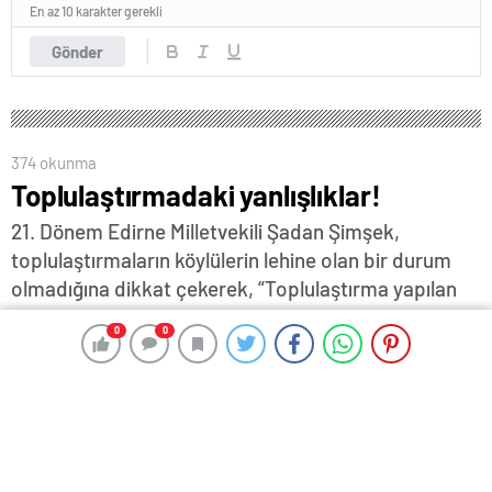
En az 10 karakter gerekli
Gönder
374 okunma
Toplulaştırmadaki yanlışlıklar!
21. Dönem Edirne Milletvekili Şadan Şimşek,
toplulaştırmaların köylülerin lehine olan bir durum
olmadığına dikkat çekerek, “Toplulaştırma yapılan
köylerimiz, üreticilerimiz memnun değildir. Arazi
0
0
0
0
kayıplarından, alt yapısı olmadan teslim edilen
arazileri ile ilgili mağduriyet yaşanmaktadır” dedi…
3 Kasım 2025 17:51
ABONE OL
News