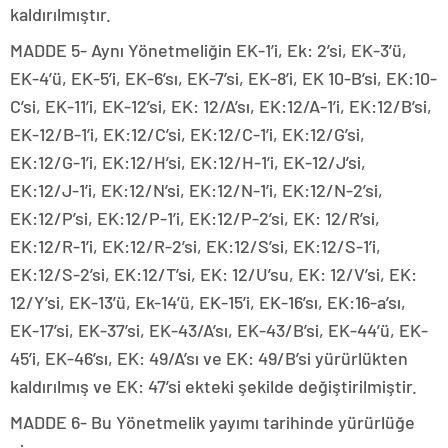
kaldırılmıştır.
MADDE 5- Aynı Yönetmeliğin EK-1’i, Ek: 2’si, EK-3’ü,
EK-4’ü, EK-5’i, EK-6’sı, EK-7’si, EK-8’i, EK 10-B’si, EK:10-
C’si, EK-11’i, EK-12’si, EK: 12/A’sı, EK:12/A-1’i, EK:12/B’si,
EK-12/B-1’i, EK:12/C’si, EK:12/C-1’i, EK:12/G’si,
EK:12/G-1’i, EK:12/H’si, EK:12/H-1’i, EK-12/J’si,
EK:12/J-1’i, EK:12/N’si, EK:12/N-1’i, EK:12/N-2’si,
EK:12/P’si, EK:12/P-1’i, EK:12/P-2’si, EK: 12/R’si,
EK:12/R-1’i, EK:12/R-2’si, EK:12/S’si, EK:12/S-1’i,
EK:12/S-2’si, EK:12/T’si, EK: 12/U’su, EK: 12/V’si, EK:
12/Y’si, EK-13’ü, Ek-14’ü, EK-15’i, EK-16’sı, EK:16-a’sı,
EK-17’si, EK-37’si, EK-43/A’sı, EK-43/B’si, EK-44’ü, EK-
45’i, EK-46’sı, EK: 49/A’sı ve EK: 49/B’si yürürlükten
kaldırılmış ve EK: 47’si ekteki şekilde değiştirilmiştir.
MADDE 6- Bu Yönetmelik yayımı tarihinde yürürlüğe