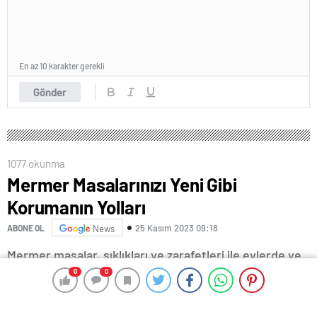
En az 10 karakter gerekli
Gönder
1077 okunma
Mermer Masalarınızı Yeni Gibi
Korumanın Yolları
25 Kasım 2023 09:18
ABONE OL
News
Mermer masalar, şıklıkları ve zarafetleri ile evlerde ve
iş yerlerinde yaygın olarak tercih edilen öğelerden
0
0
0
0
biridir. Ancak bu güzel taş yüzeyler, zamanla
kullanımdan dolayı aşınabilir ve parlaklığını