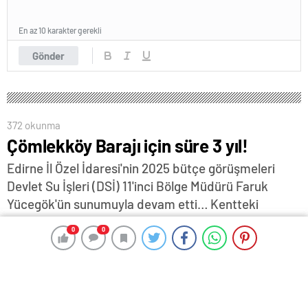
En az 10 karakter gerekli
Gönder
372 okunma
Çömlekköy Barajı için süre 3 yıl!
Edirne İl Özel İdaresi'nin 2025 bütçe görüşmeleri
Devlet Su İşleri (DSİ) 11'inci Bölge Müdürü Faruk
Yücegök'ün sunumuyla devam etti… Kentteki
sulama yatırımlarıyla ilgili bilgi veren Yücegök,
0
0
0
0
geçtiğimiz Temmuz ayında yapımına başlanan,
üreticinin yıllardır beklediği Çömlekköy Barajı'yla
ilgili, "Barajımız bu yıl biraz yükseldikten sonra
önümüzdeki yıl sulamasını da ihale edeceğiz. Bu